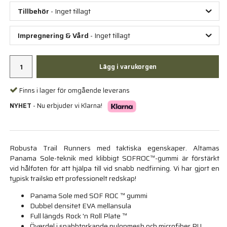
Tillbehör
- Inget tillagt
Impregnering & Vård
- Inget tillagt
Lägg i varukorgen
Finns i lager för omgående leverans
NYHET
- Nu erbjuder vi Klarna!
Robusta Trail Runners med taktiska egenskaper. Altamas
Panama Sole-teknik med klibbigt SOFROC™-gummi är förstärkt
vid hålfoten för att hjälpa till vid snabb nedfirning. Vi har gjort en
typisk trailsko ett professionelt redskap!
Panama Sole med SOF ROC ™ gummi
Dubbel densitet EVA mellansula
Full längds Rock 'n Roll Plate ™
Överdel i snabbtorkande nylonmesh och microfiber PU