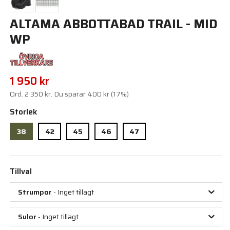
ALTAMA ABBOTTABAD TRAIL - MID
WP
1 950 kr
Ord.
2 350 kr
. Du sparar
400 kr
(
17
%)
Storlek
38
42
45
46
47
Tillval
Strumpor
- Inget tillagt
Sulor
- Inget tillagt