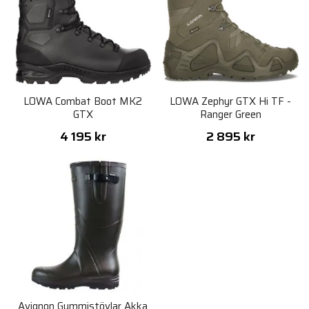
LOWA Combat Boot MK2
LOWA Zephyr GTX Hi TF -
GTX
Ranger Green
4 195 kr
2 895 kr
Avignon Gummistövlar Akka