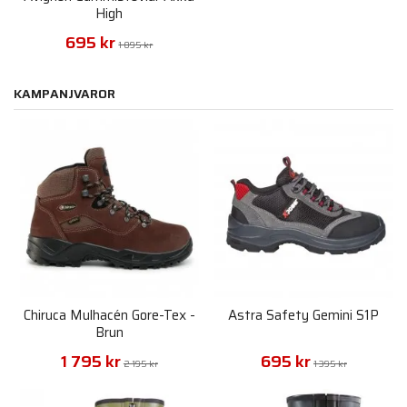
High
695 kr
1 095 kr
KAMPANJVAROR
Chiruca Mulhacén Gore-Tex -
Astra Safety Gemini S1P
Brun
1 795 kr
695 kr
2 195 kr
1 395 kr