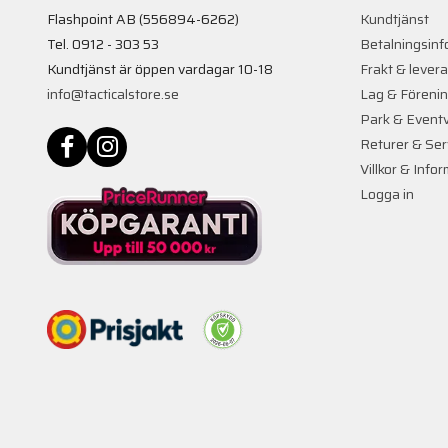
Flashpoint AB (556894-6262)
Kundtjänst
Tel. 0912 - 303 53
Betalningsinf
Kundtjänst är öppen vardagar 10-18
Frakt & lever
info@tacticalstore.se
Lag & Föreni
Park & Event
Returer & Ser
Villkor & Info
Logga in