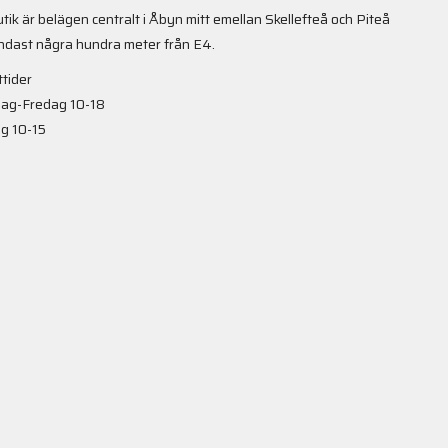
utik är belägen centralt i Åbyn mitt emellan Skellefteå och Piteå
ndast några hundra meter från E4.
tider
ag-Fredag 10-18
g 10-15