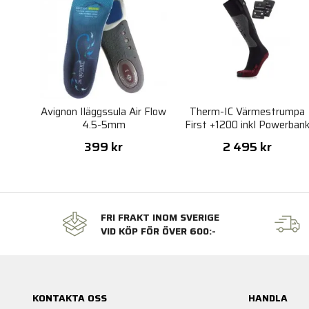
Avignon Iläggssula Air Flow
Therm-IC Värmestrumpa
4.5-5mm
First +1200 inkl Powerban
399 kr
2 495 kr
FRI FRAKT INOM SVERIGE
VID KÖP FÖR ÖVER 600:-
KONTAKTA OSS
HANDLA