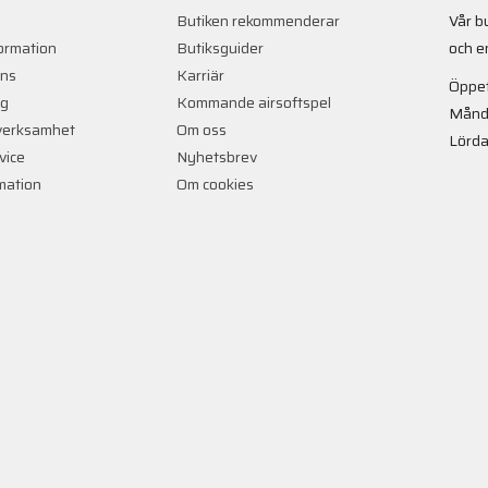
Butiken rekommenderar
Vår b
ormation
Butiksguider
och e
ans
Karriär
Öppet
ng
Kommande airsoftspel
Månd
verksamhet
Om oss
Lörda
vice
Nyhetsbrev
rmation
Om cookies