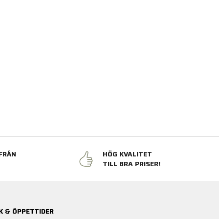
FRÅN
HÖG KVALITET
N
TILL BRA PRISER!
K & ÖPPETTIDER