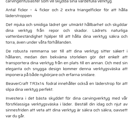
carvingentusiaster som vill skydda sina värdefulla verktyg.
Antal fickor – 4 fickor och 2 extra triangelfickor för att hålla
läderstroppen
Det mjuka och smidiga lädret ger utmärkt hållbarhet och skyddar
dina verktyg från repor och skador. Lädrets naturliga
vattenbeständighet hjälper till att hålla dina verktyg säkra och
torra, även under våta förhållanden.
De robusta remmarna ser till att dina verktyg sitter säkert i
hållaren, medan den bekväma storleken gör det enkelt att
transportera dina verktyg från en plats till en annan. Och med sin
eleganta och snygga design kommer denna verktygsväska att
imponera på både nybörjare och erfarna snidare.
BeaverCraft TR3x14 fodral innehåller också en läderstrop för att
slipa dina verktyg perfekt.
Investera i det bästa skyddet för dina carvingverktyg med vår
förstklassiga verktygsväska i läder. Beställ din idag och njut av
sinnesfriden att veta att dina verktyg är säkra och säkra, oavsett
var du går.