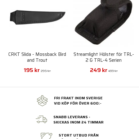
CRKT Slida - Mossback Bird
Streamlight Hölster för TRL-
and Trout
2 & TRL-4 Serien
195 kr
249 kr
295 kr
499 kr
FRI FRAKT INOM SVERIGE
VID KÖP FÖR ÖVER 600:-
SNABB LEVERANS -
SKICKAS INOM 24 TIMMAR
STORT UTBUD FRÅN