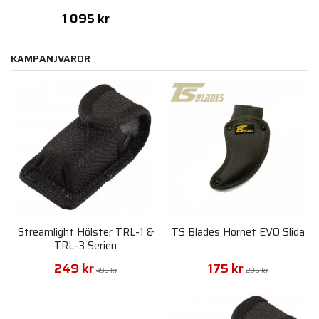
1 095 kr
KAMPANJVAROR
Streamlight Hölster TRL-1 &
TS Blades Hornet EVO Slida
TRL-3 Serien
249 kr
175 kr
499 kr
295 kr