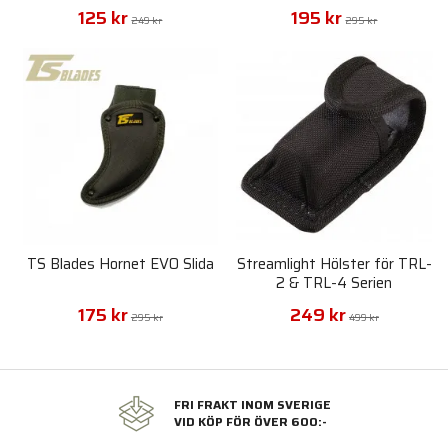
125 kr
195 kr
249 kr
295 kr
TS Blades Hornet EVO Slida
Streamlight Hölster för TRL-
2 & TRL-4 Serien
175 kr
249 kr
295 kr
499 kr
FRI FRAKT INOM SVERIGE
VID KÖP FÖR ÖVER 600:-