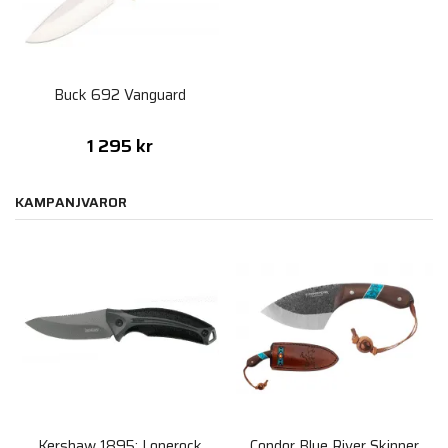
Buck 692 Vanguard
1 295 kr
KAMPANJVAROR
Kershaw 1895: Lonerock
Condor Blue River Skinner