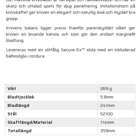
skarp och uttalad spets för djup penetrering. Imitationshorn på
knivskaftet ger kniven en elegant och naturlig look och mycket bra
grepp.
Knivens balans ligger precis framför parerskyddet vilket ger
kniven en levande känsla och som gör den endast marginellt
bladtung.
Levereras med en slittålig Secure-Ex™ slida med en inkluderad
bältesögla i cordura.
Vikt
269 g
Bladtjocklek
5.8mm
Bladlängd
241mm
Stål
52100
Skaftlängd/Material
114mm
Totallängd
359mm