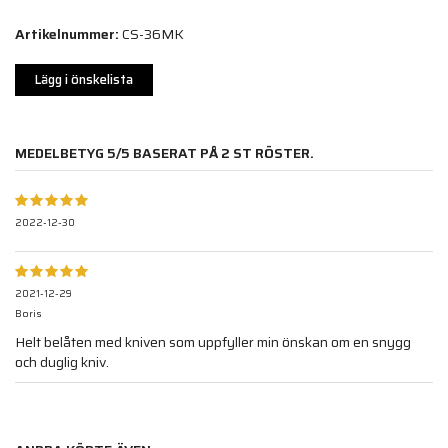
Artikelnummer:
CS-36MK
Lägg i önskelista
MEDELBETYG
5
/5 BASERAT PÅ
2
ST RÖSTER.
2022-12-30
2021-12-29
Boris
Helt belåten med kniven som uppfyller min önskan om en snygg
och duglig kniv.