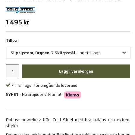
1 495 kr
Tillval
Slipsystem, Brynen & Skärpstål
- Inget tillagt
Lägg i varukorgen
Finns i lager för omgående leverans
NYHET
- Nu erbjuder vi Klarna!
Robust bowiekniv från Cold Steel med bra balans och extrem
styrka.
Det massiva knivbladet är flatslipat och rakbladsvasst och har en