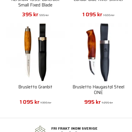
Small Fixed Blade
395 kr
1 095 kr
595 kr
1 695 kr
Brusletto Granbit
Brusletto Haugastøl Steel
ONE
1 095 kr
995 kr
1 395 kr
1 295 kr
FRI FRAKT INOM SVERIGE