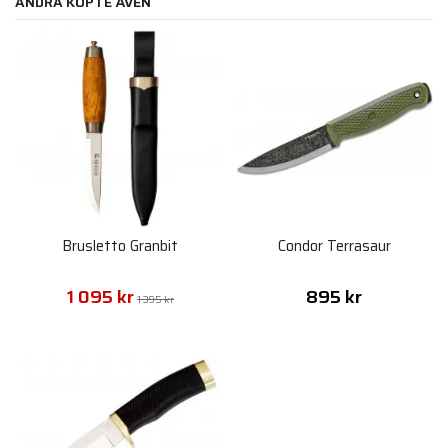
ANDRA KÖPTE ÄVEN
Brusletto Granbit
Condor Terrasaur
1 095 kr
895 kr
1 395 kr