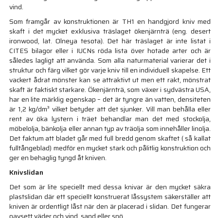
vind.
Som framgår av konstruktionen är TH1 en handgjord kniv med
skaft i det mycket exklusiva träslaget ökenjärnträ (eng. desert
ironwood, lat. Olneya tesota). Det här träslaget är inte listat i
CITES bilagor eller i IUCNs röda lista över hotade arter och är
således lagligt att använda. Som alla naturmaterial varierar det i
struktur och färg vilket gör varje kniv till en individuell skapelse. Ett
vackert ådrat mönster kan se attraktivt ut men ett rakt, mönstrat
skaft är faktiskt starkare. Ökenjärnträ, som växer i sydvästra USA,
har en lite märklig egenskap – det är tyngre än vatten, densiteten
är 1,2 kg/dm³ vilket betyder att det sjunker. Vill man behålla eller
rent av öka lystern i träet behandlar man det med stockolja,
möbelolja, bänkolja eller annan typ av träolja som innehåller linolja.
Det faktum att bladet går med full bredd genom skaftet ( så kallat
fulltångeblad) medför en mycket stark och pålitlig konstruktion och
ger en behaglig tyngd åt kniven.
Knivslidan
Det som är lite speciellt med dessa knivar är den mycket säkra
plastslidan där ett speciellt konstruerat låssystem säkerställer att
kniven är ordentligt låst när den är placerad i slidan. Det fungerar
oavsett väder och vind, sand eller snö.