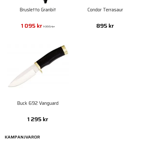
Brusletto Granbit
Condor Terrasaur
1 095 kr
895 kr
1 395 kr
Buck 692 Vanguard
1 295 kr
KAMPANJVAROR