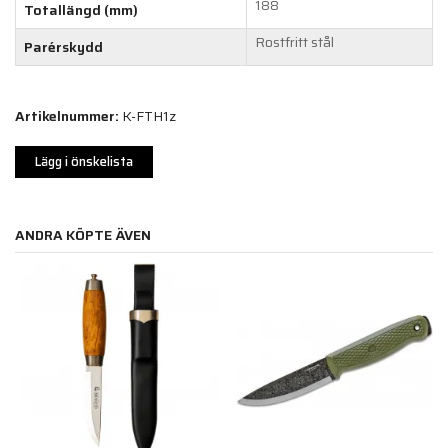
188
Totallängd (mm)
Rostfritt stål
Parérskydd
Artikelnummer:
K-FTH1z
Lägg i önskelista
ANDRA KÖPTE ÄVEN