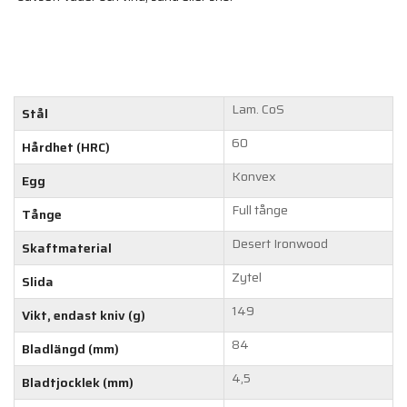
Lam. CoS
Stål
60
Hårdhet (HRC)
Konvex
Egg
Full tånge
Tånge
Desert Ironwood
Skaftmaterial
Zytel
Slida
149
Vikt, endast kniv (g)
84
Bladlängd (mm)
4,5
Bladtjocklek (mm)