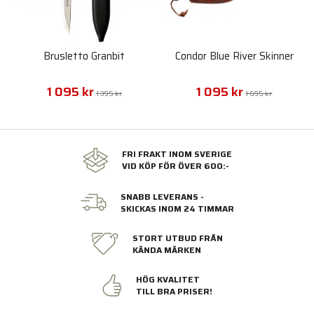
Brusletto Granbit
Condor Blue River Skinner
1 095 kr
1 095 kr
1 395 kr
1 695 kr
FRI FRAKT INOM SVERIGE
VID KÖP FÖR ÖVER 600:-
SNABB LEVERANS -
SKICKAS INOM 24 TIMMAR
STORT UTBUD FRÅN
KÄNDA MÄRKEN
HÖG KVALITET
TILL BRA PRISER!