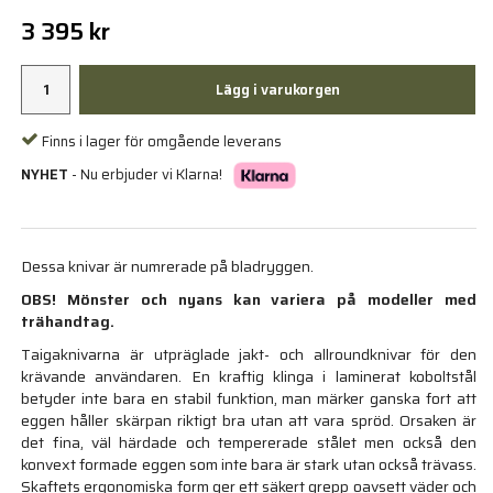
3 395 kr
Lägg i varukorgen
Finns i lager för omgående leverans
NYHET
- Nu erbjuder vi Klarna!
Dessa knivar är numrerade på bladryggen.
OBS! Mönster och nyans kan variera på modeller med
trähandtag.
Taigaknivarna är utpräglade jakt- och allroundknivar för den
krävande användaren. En kraftig klinga i laminerat koboltstål
betyder inte bara en stabil funktion, man märker ganska fort att
eggen håller skärpan riktigt bra utan att vara spröd. Orsaken är
det fina, väl härdade och tempererade stålet men också den
konvext formade eggen som inte bara är stark utan också trävass.
Skaftets ergonomiska form ger ett säkert grepp oavsett väder och