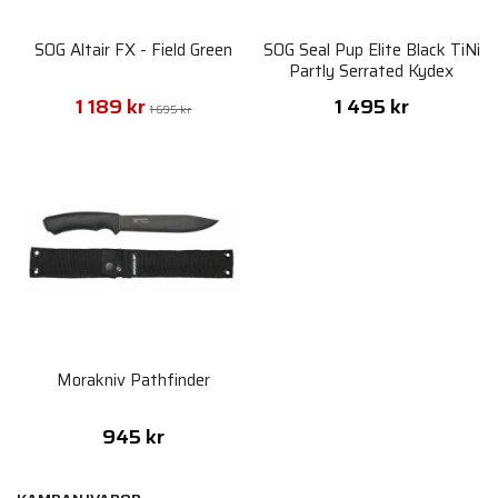
SOG Altair FX - Field Green
SOG Seal Pup Elite Black TiNi
Partly Serrated Kydex
Sheath
1 189 kr
1 495 kr
1 695 kr
Morakniv Pathfinder
945 kr