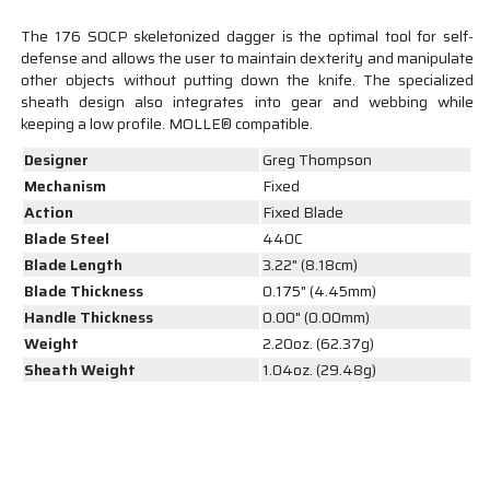
The 176 SOCP skeletonized dagger is the optimal tool for self-
defense and allows the user to maintain dexterity and manipulate
other objects without putting down the knife. The specialized
sheath design also integrates into gear and webbing while
keeping a low profile. MOLLE® compatible.
Designer
Greg Thompson
Mechanism
Fixed
Action
Fixed Blade
Blade Steel
440C
Blade Length
3.22" (8.18cm)
Blade Thickness
0.175" (4.45mm)
Handle Thickness
0.00" (0.00mm)
Weight
2.20oz. (62.37g)
Sheath Weight
1.04oz. (29.48g)