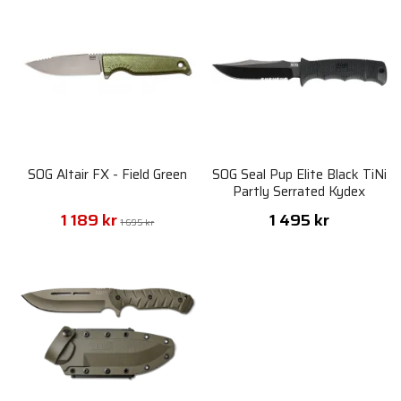
SOG Altair FX - Field Green
SOG Seal Pup Elite Black TiNi
Partly Serrated Kydex
Sheath
1 189 kr
1 495 kr
1 695 kr