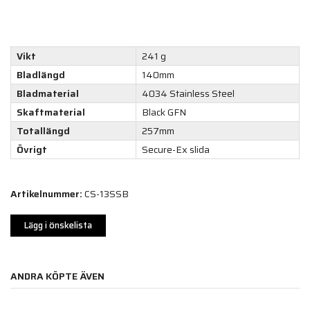
Vikt
241 g
Bladlängd
140mm
Bladmaterial
4034 Stainless Steel
Skaftmaterial
Black GFN
Totallängd
257mm
Övrigt
Secure-Ex slida
Artikelnummer:
CS-13SSB
Lägg i önskelista
ANDRA KÖPTE ÄVEN