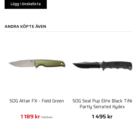
Lägg i önskelista
ANDRA KÖPTE ÄVEN
SOG Altair FX - Field Green
SOG Seal Pup Elite Black TiNi
Partly Serrated Kydex
Sheath
1 189 kr
1 495 kr
1 695 kr