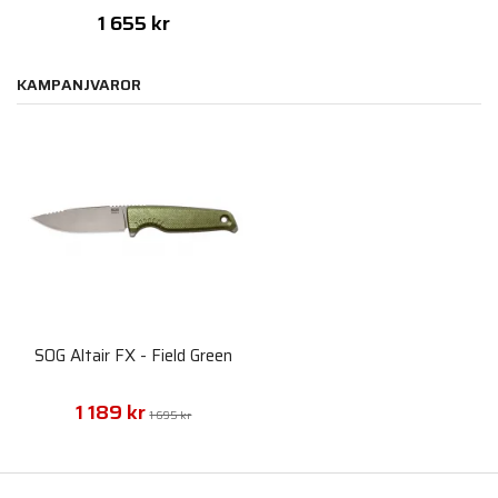
1 655 kr
KAMPANJVAROR
SOG Altair FX - Field Green
1 189 kr
1 695 kr