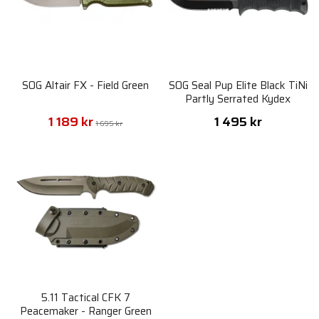
SOG Altair FX - Field Green
SOG Seal Pup Elite Black TiNi
Partly Serrated Kydex
Sheath
1 189 kr
1 495 kr
1 695 kr
5.11 Tactical CFK 7
Peacemaker - Ranger Green