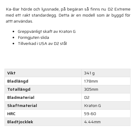
Ka-Bar hörde och lyssnade, på begäran så finns nu D2 Extreme
med ett rakt standardegg. Detta är en modell som är byggd för
attt användas.
Greppvänligt skaft av Kraton G
Formgjuten slida
Tillverkad i USA av D2 stål
Vikt
341 g
Bladlängd
178mm
Totallängd
305mm
Bladmaterial
D2
Skaftmaterial
Kraton G
HRC
59-60
Bladtjocklek
4.44mm