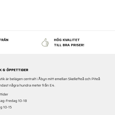
FRÅN
HÖG KVALITET
N
TILL BRA PRISER!
K & ÖPPETTIDER
utik är belägen centralt i Åbyn mitt emellan Skellefteå och Piteå
ndast några hundra meter från E4.
tider
ag-Fredag 10-18
g 10-15