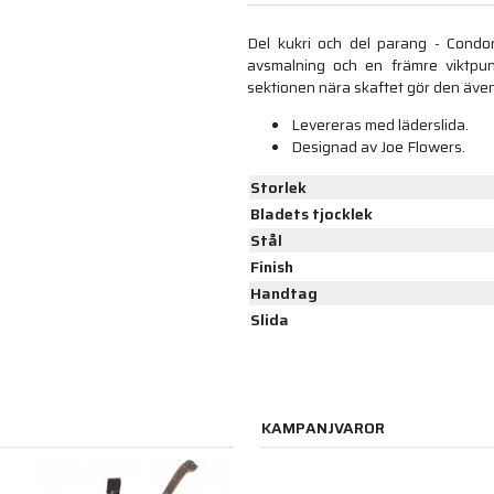
Del kukri och del parang - Condo
avsmalning och en främre viktpu
sektionen nära skaftet gör den även
Levereras med läderslida.
Designad av Joe Flowers.
Storlek
Bladets tjocklek
Stål
Finish
Handtag
Slida
KAMPANJVAROR