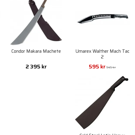
Condor Makara Machete
Umarex Walther Mach Tac
2
2 395 kr
595 kr
945 kr