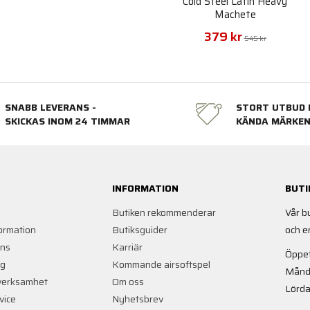
Cold Steel Latin Heavy
Machete
379 kr
545 kr
SNABB LEVERANS -
STORT UTBUD 
SKICKAS INOM 24 TIMMAR
KÄNDA MÄRKE
INFORMATION
BUTI
Butiken rekommenderar
Vår b
ormation
Butiksguider
och e
ans
Karriär
Öppet
ng
Kommande airsoftspel
Månd
verksamhet
Om oss
Lörda
vice
Nyhetsbrev