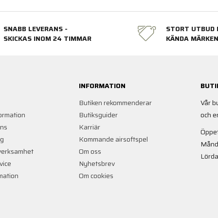
SNABB LEVERANS -
STORT UTBUD 
SKICKAS INOM 24 TIMMAR
KÄNDA MÄRKE
INFORMATION
BUTI
Butiken rekommenderar
Vår b
ormation
Butiksguider
och e
ans
Karriär
Öppet
ng
Kommande airsoftspel
Månd
verksamhet
Om oss
Lörda
vice
Nyhetsbrev
rmation
Om cookies