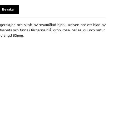
Bevaka
ingerskydd och skaft av rosamålad björk. Kniven har ett blad av
sspets och finns i färgerna blå, grön, rosa, cerise, gul och natur.
Bladlängd 85mm.