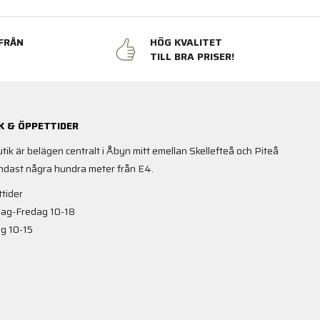
FRÅN
HÖG KVALITET
N
TILL BRA PRISER!
K & ÖPPETTIDER
utik är belägen centralt i Åbyn mitt emellan Skellefteå och Piteå
ndast några hundra meter från E4.
tider
ag-Fredag 10-18
g 10-15