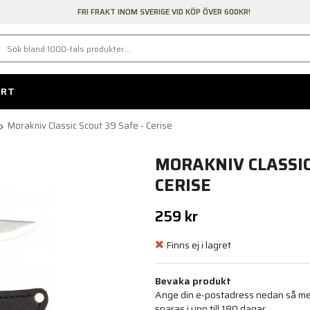
FRI FRAKT INOM SVERIGE VID KÖP ÖVER 600KR!
ORT
Morakniv Classic Scout 39 Safe - Cerise
MORAKNIV CLASSIC
CERISE
259 kr
Finns ej i lagret
Bevaka produkt
Ange din e-postadress nedan så medd
sparas i upp till 180 dagar.