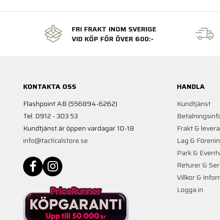
FRI FRAKT INOM SVERIGE
VID KÖP FÖR ÖVER 600:-
KONTAKTA OSS
HANDLA
Flashpoint AB (556894-6262)
Kundtjänst
Tel. 0912 - 303 53
Betalningsinf
Kundtjänst är öppen vardagar 10-18
Frakt & lever
info@tacticalstore.se
Lag & Föreni
Park & Event
Returer & Ser
Villkor & Info
Logga in