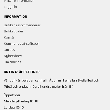
Villkor & Information
Logga in
INFORMATION
Butiken rekommenderar
Butiksguider
Karriär
Kommande airsoftspel
Om oss
Nyhetsbrev
Om cookies
BUTIK & ÖPPETTIDER
Vår butik är belägen centralt i Åbyn mitt emellan Skellefteå och
Piteå och endast några hundra meter från E4.
Öppettider
Måndag-Fredag 10-18
Lördag 10-15