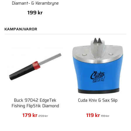
Diamant- & Kerambryne
199 kr
KAMPANJVAROR
Buck 97042 EdgeTek
Cuda Kniv & Sax Slip
Fishing FlipStik Diamond
Sharpener
179 kr
119 kr
259 kr
199 kr