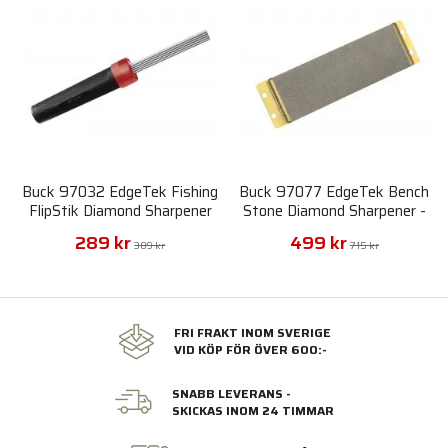
Buck 97032 EdgeTek Fishing
Buck 97077 EdgeTek Bench
FlipStik Diamond Sharpener
Stone Diamond Sharpener -
Course Grit
289 kr
499 kr
389 kr
715 kr
FRI FRAKT INOM SVERIGE
VID KÖP FÖR ÖVER 600:-
SNABB LEVERANS -
SKICKAS INOM 24 TIMMAR