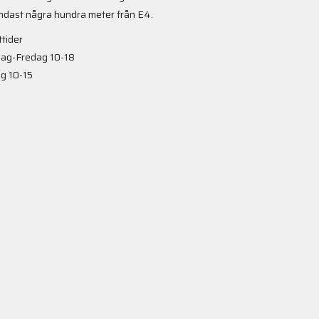
ndast några hundra meter från E4.
tider
ag-Fredag 10-18
g 10-15