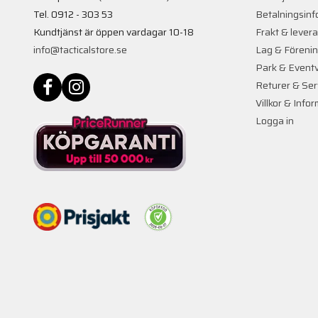
Tel. 0912 - 303 53
Betalningsinf
Kundtjänst är öppen vardagar 10-18
Frakt & lever
info@tacticalstore.se
Lag & Föreni
Park & Event
Returer & Ser
Villkor & Info
Logga in