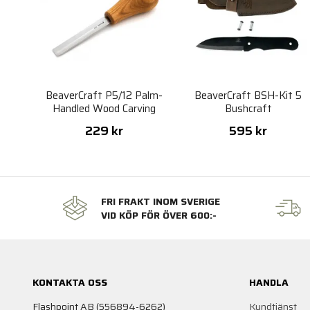
BeaverCraft P5/12 Palm-
BeaverCraft BSH-Kit 5
Handled Wood Carving
Bushcraft
Gouge
229 kr
595 kr
FRI FRAKT INOM SVERIGE
VID KÖP FÖR ÖVER 600:-
KONTAKTA OSS
HANDLA
Flashpoint AB (556894-6262)
Kundtjänst