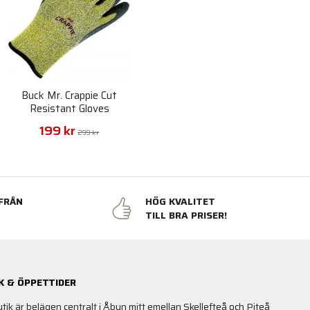
Buck Mr. Crappie Cut
Resistant Gloves
199 kr
299 kr
FRÅN
HÖG KVALITET
N
TILL BRA PRISER!
K & ÖPPETTIDER
utik är belägen centralt i Åbyn mitt emellan Skellefteå och Piteå