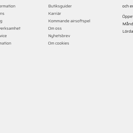
ormation
Butiksguider
och e
ans
Karriär
Öppet
ng
Kommande airsoftspel
Månd
verksamhet
Om oss
Lörda
vice
Nyhetsbrev
rmation
Om cookies