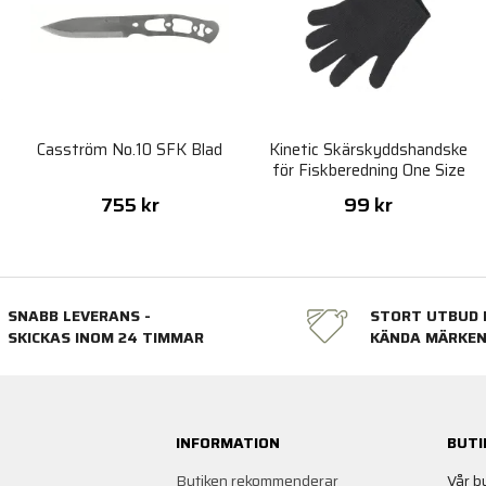
Casström No.10 SFK Blad
Kinetic Skärskyddshandske
för Fiskberedning One Size
755 kr
99 kr
SNABB LEVERANS -
STORT UTBUD 
SKICKAS INOM 24 TIMMAR
KÄNDA MÄRKE
INFORMATION
BUTI
Butiken rekommenderar
Vår b