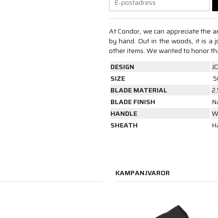
At Condor, we can appreciate the ar
by hand. Out in the woods, it is a 
other items. We wanted to honor tha
DESIGN
J
SIZE
5
BLADE MATERIAL
2
BLADE FINISH
N
HANDLE
W
SHEATH
H
KAMPANJVAROR