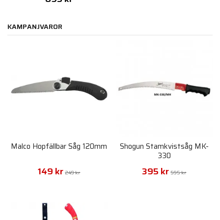
KAMPANJVAROR
Malco Hopfällbar Såg 120mm
Shogun Stamkvistsåg MK-
330
149 kr
395 kr
249 kr
595 kr