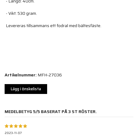
- Längd: 40cm.
- Vikt: 530 gram.
Levereras tillsammans ett fodral med bältesfäste.
Artikelnummer:
MFH-27036
Lägg i önskelista
MEDELBETYG
5
/5 BASERAT PÅ
3
ST RÖSTER.
2023-11-07