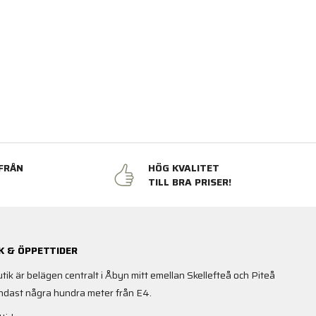
FRÅN
HÖG KVALITET
N
TILL BRA PRISER!
K & ÖPPETTIDER
utik är belägen centralt i Åbyn mitt emellan Skellefteå och Piteå
ndast några hundra meter från E4.