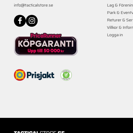
info@tacticalstore.se
Lag & Föreni
Park & Event
Returer & Ser
Villkor & Info
Logga in