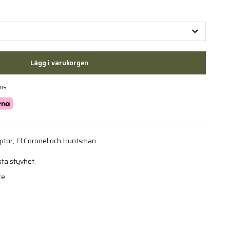
Lägg i varukorgen
ans
aptor, El Coronel och Huntsman.
sta styvhet.
te.