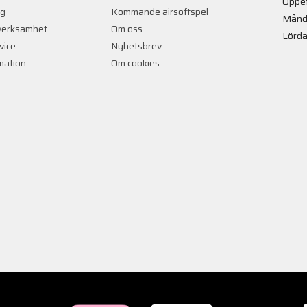
Öppet
ng
Kommande airsoftspel
Månd
verksamhet
Om oss
Lörda
vice
Nyhetsbrev
rmation
Om cookies