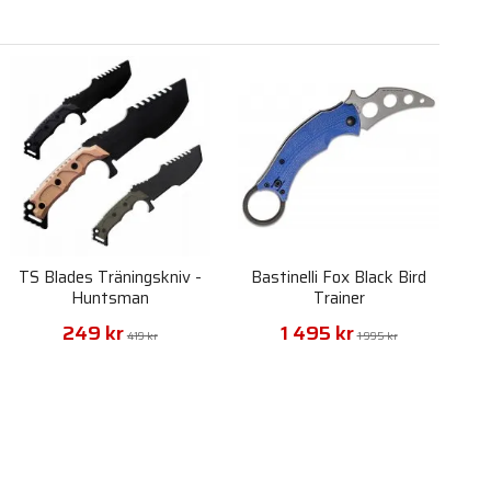
TS Blades Träningskniv -
Bastinelli Fox Black Bird
Huntsman
Trainer
249 kr
1 495 kr
419 kr
1 995 kr