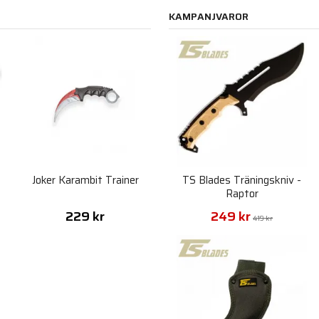
KAMPANJVAROR
Joker Karambit Trainer
TS Blades Träningskniv -
Raptor
229 kr
249 kr
419 kr