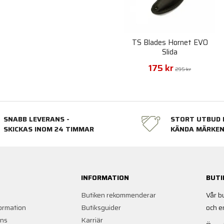
TS Blades Hornet EVO
Slida
175 kr
295 kr
SNABB LEVERANS -
STORT UTBUD 
SKICKAS INOM 24 TIMMAR
KÄNDA MÄRKE
INFORMATION
BUTI
Butiken rekommenderar
Vår b
ormation
Butiksguider
och e
ans
Karriär