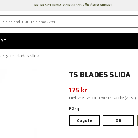
FRI FRAKT INOM SVERIGE VID KÖP ÖVER 600KR!
ORT
var
TS Blades Slida
TS BLADES SLIDA
175 kr
Ord.
295 kr
. Du sparar
120 kr
(
41
%)
Färg
Coyote
OD