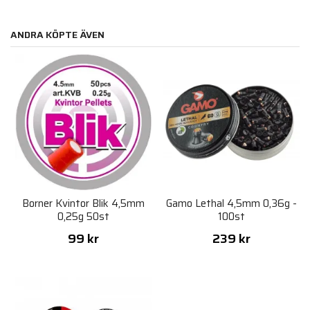
ANDRA KÖPTE ÄVEN
Borner Kvintor Blik 4,5mm
Gamo Lethal 4,5mm 0,36g -
0,25g 50st
100st
99 kr
239 kr