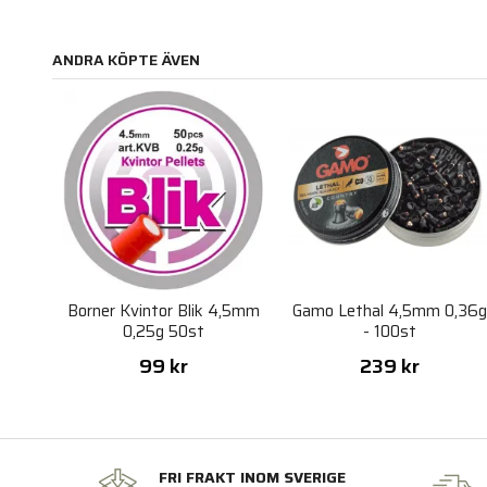
ANDRA KÖPTE ÄVEN
Borner Kvintor Blik 4,5mm
Gamo Lethal 4,5mm 0,36
0,25g 50st
- 100st
99 kr
239 kr
FRI FRAKT INOM SVERIGE