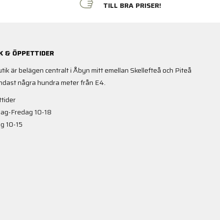
N
TILL BRA PRISER!
K & ÖPPETTIDER
utik är belägen centralt i Åbyn mitt emellan Skellefteå och Piteå
ndast några hundra meter från E4.
tider
ag-Fredag 10-18
g 10-15