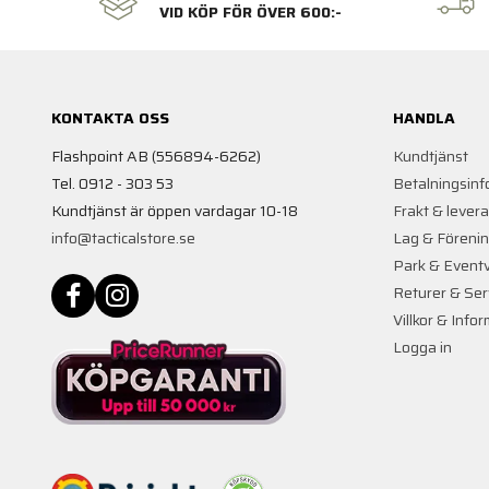
VID KÖP FÖR ÖVER 600:-
KONTAKTA OSS
HANDLA
Flashpoint AB (556894-6262)
Kundtjänst
Tel. 0912 - 303 53
Betalningsinf
Kundtjänst är öppen vardagar 10-18
Frakt & lever
info@tacticalstore.se
Lag & Föreni
Park & Event
Returer & Ser
Villkor & Info
Logga in