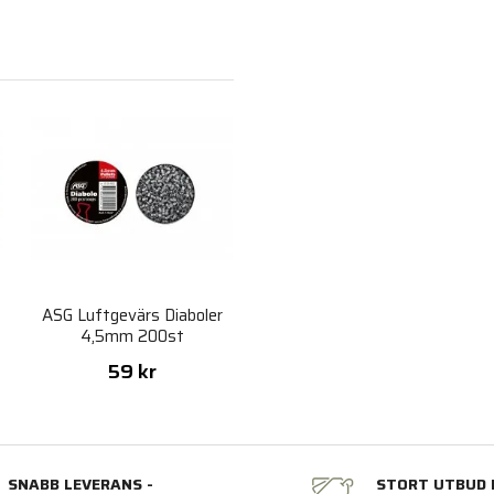
g
ASG Luftgevärs Diaboler
4,5mm 200st
59 kr
SNABB LEVERANS -
STORT UTBUD 