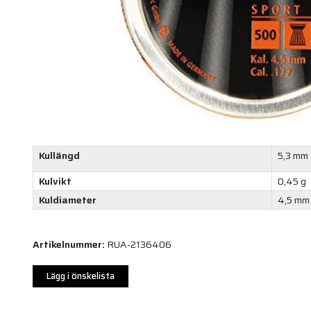
Kullängd
5,3 mm
Kulvikt
0,45 g
Kuldiameter
4,5 mm
Artikelnummer:
RUA-2136406
Lägg i önskelista