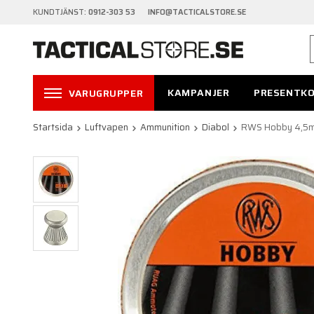
KUNDTJÄNST:
0912-303 53 INFO@TACTICALSTORE.SE
KAMPANJER
PRESENTK
VARUGRUPPER
Startsida
Luftvapen
Ammunition
Diabol
RWS Hobby 4,5m