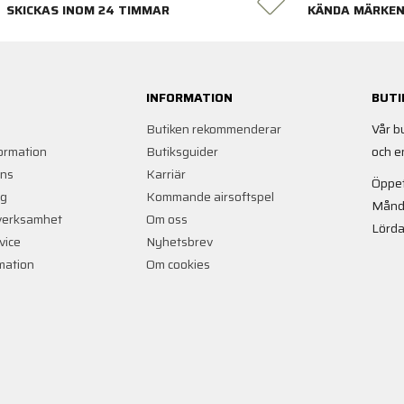
SKICKAS INOM 24 TIMMAR
KÄNDA MÄRKE
INFORMATION
BUTI
Butiken rekommenderar
Vår b
ormation
Butiksguider
och e
ans
Karriär
Öppet
ng
Kommande airsoftspel
Månd
verksamhet
Om oss
Lörda
vice
Nyhetsbrev
rmation
Om cookies