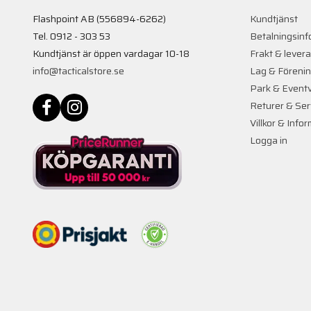
Flashpoint AB (556894-6262)
Kundtjänst
Tel. 0912 - 303 53
Betalningsinf
Kundtjänst är öppen vardagar 10-18
Frakt & lever
info@tacticalstore.se
Lag & Föreni
Park & Event
Returer & Ser
Villkor & Info
Logga in