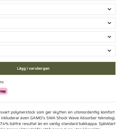
Lägg i varukorgen
ans
svart polymerstock som ger skytten en utomordentlig komfort.
h inkluderar även GAMO's SWA Shock Wave Absorber teknologi,
l 74% bättre resultat än en vanlig standard bakkappa. Självklart