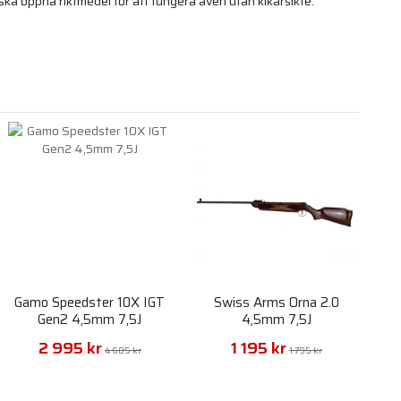
a öppna riktmedel för att fungera även utan kikarsikte.
Gamo Speedster 10X IGT
Swiss Arms Orna 2.0
Gen2 4,5mm 7,5J
4,5mm 7,5J
2 995 kr
1 195 kr
4 605 kr
1 795 kr