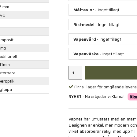
5 mm
Måltavlor
- Inget tillagt
040
Riktmedel
- Inget tillagt
Vapenvård
- Inget tillagt
mposit
amo
Vapenväska
- Inget tillagt
aditionell
11mm
sterbara
beroptik
Finns i lager för omgående lever
ytpipa
NYHET
- Nu erbjuder vi Klarna!
Vapnet har utrustats med en matt 
Designen är enkel, men modern oc
vilket absorberar rekyl med upp til