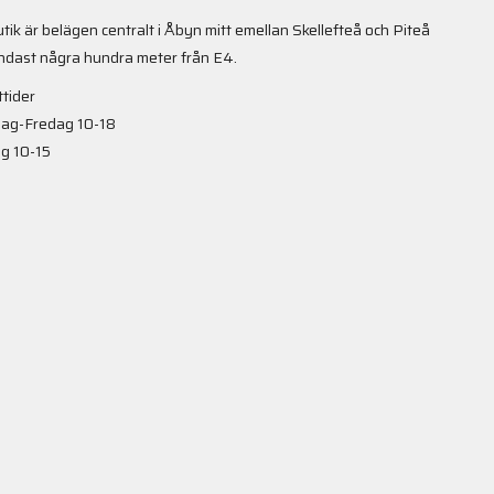
utik är belägen centralt i Åbyn mitt emellan Skellefteå och Piteå
ndast några hundra meter från E4.
tider
ag-Fredag 10-18
g 10-15