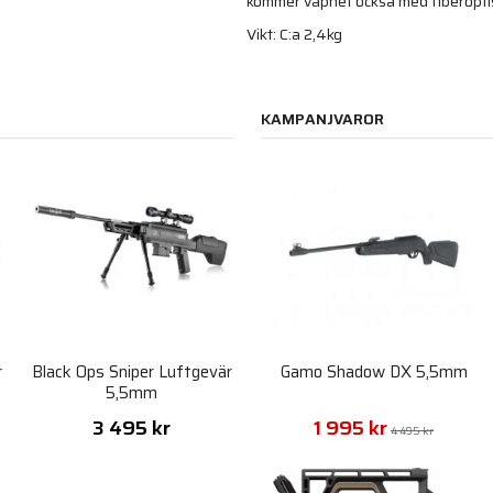
kommer vapnet också med fiberoptisk
Vikt: C:a 2,4kg
KAMPANJVAROR
r
Black Ops Sniper Luftgevär
Gamo Shadow DX 5,5mm
5,5mm
3 495 kr
1 995 kr
4 495 kr