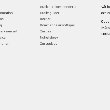
Butiken rekommenderar
Vår b
ormation
Butiksguider
och e
ans
Karriär
Öppet
ng
Kommande airsoftspel
Månd
verksamhet
Om oss
Lörda
vice
Nyhetsbrev
rmation
Om cookies