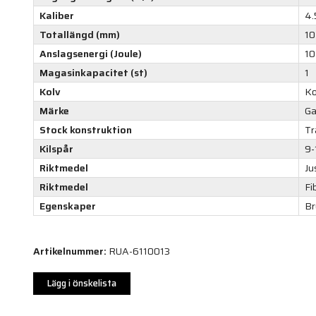
Kaliber
4.
Totallängd (mm)
1
Anslagsenergi (Joule)
10
Magasinkapacitet (st)
1
Kolv
Ko
Märke
G
Stock konstruktion
Tr
Kilspår
9-
Riktmedel
Ju
Riktmedel
Fi
Egenskaper
Br
Artikelnummer:
RUA-6110013
Lägg i önskelista