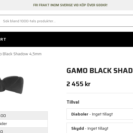
FRI FRAKT INOM SVERIGE VID KÖP ÖVER 600KR!
ORT
 Black Shadow 4,5mm
GAMO BLACK SHA
2 455 kr
Tillval
Diaboler
- Inget tillagt
400
äder
Skydd
- Inget tillagt
00