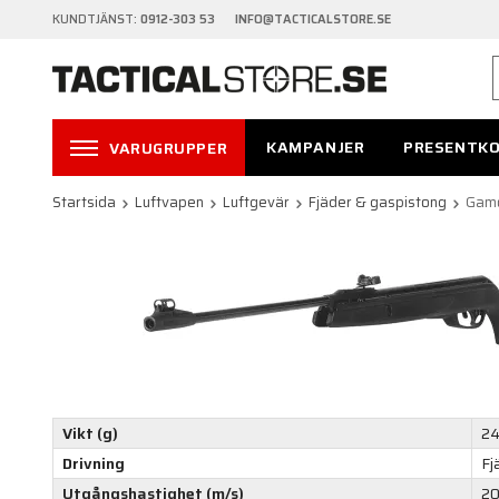
KUNDTJÄNST:
0912-303 53 INFO@TACTICALSTORE.SE
KAMPANJER
PRESENTK
VARUGRUPPER
Startsida
Luftvapen
Luftgevär
Fjäder & gaspistong
Gamo
Vikt (g)
2
Drivning
Fj
Utgångshastighet (m/s)
2