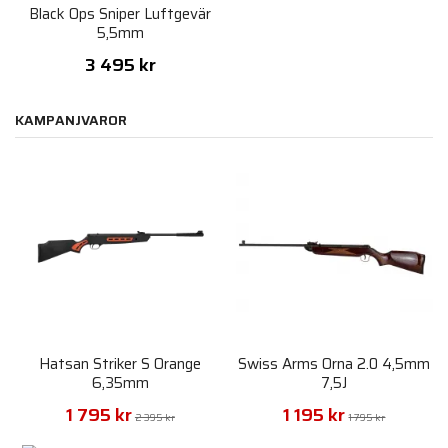
Black Ops Sniper Luftgevär
5,5mm
3 495 kr
KAMPANJVAROR
Hatsan Striker S Orange
Swiss Arms Orna 2.0 4,5mm
6,35mm
7,5J
1 795 kr
1 195 kr
2 395 kr
1 795 kr