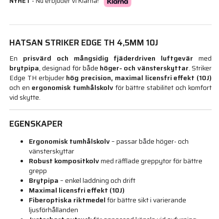
NYHET
- Nu erbjuder vi Klarna!
HATSAN STRIKER EDGE TH 4,5MM 10J
En
prisvärd och mångsidig fjäderdriven luftgevär
med
brytpipa
, designad för både
höger- och vänsterskyttar
. Striker
Edge TH erbjuder
hög precision, maximal licensfri effekt (10J)
och en
ergonomisk tumhålskolv
för bättre stabilitet och komfort
vid skytte.
EGENSKAPER
Ergonomisk tumhålskolv
– passar både höger- och
vänsterskyttar
Robust kompositkolv
med räfflade greppytor för bättre
grepp
Brytpipa
– enkel laddning och drift
Maximal licensfri effekt (10J)
Fiberoptiska riktmedel
för bättre sikt i varierande
ljusförhållanden