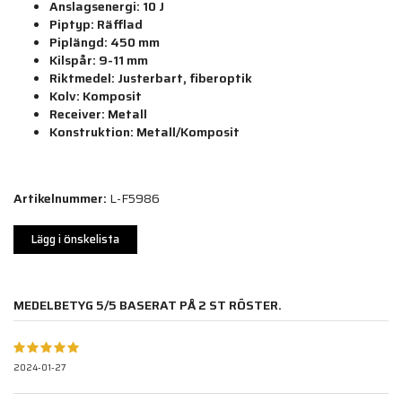
Anslagsenergi:
10 J
Piptyp:
Räfflad
Piplängd:
450 mm
Kilspår:
9-11 mm
Riktmedel:
Justerbart, fiberoptik
Kolv:
Komposit
Receiver:
Metall
Konstruktion:
Metall/Komposit
Artikelnummer:
L-F5986
Lägg i önskelista
MEDELBETYG
5
/5 BASERAT PÅ
2
ST RÖSTER.
2024-01-27