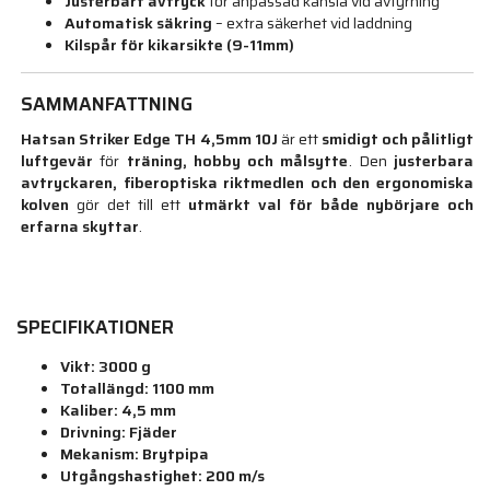
Justerbart avtryck
för anpassad känsla vid avfyrning
Automatisk säkring
– extra säkerhet vid laddning
Kilspår för kikarsikte (9-11mm)
SAMMANFATTNING
Hatsan Striker Edge TH 4,5mm 10J
är ett
smidigt och pålitligt
luftgevär
för
träning, hobby och målsytte
. Den
justerbara
avtryckaren, fiberoptiska riktmedlen och den ergonomiska
kolven
gör det till ett
utmärkt val för både nybörjare och
erfarna skyttar
.
SPECIFIKATIONER
Vikt:
3000 g
Totallängd:
1100 mm
Kaliber:
4,5 mm
Drivning:
Fjäder
Mekanism:
Brytpipa
Utgångshastighet:
200 m/s