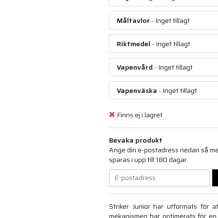
Måltavlor
- Inget tillagt
Riktmedel
- Inget tillagt
Vapenvård
- Inget tillagt
Vapenväska
- Inget tillagt
Finns ej i lagret
Bevaka produkt
Ange din e-postadress nedan så medd
sparas i upp till 180 dagar.
Striker Junior har utformats för a
mekanismen har optimerats för en 