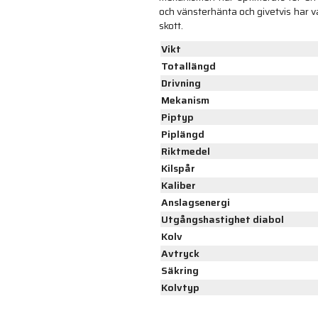
och vänsterhänta och givetvis har 
skott.
Vikt
Totallängd
Drivning
Mekanism
Piptyp
Piplängd
Riktmedel
Kilspår
Kaliber
Anslagsenergi
Utgångshastighet diabol
Kolv
Avtryck
Säkring
Kolvtyp