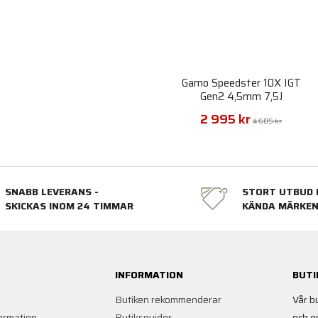
Gamo Speedster 10X IGT
Gen2 4,5mm 7,5J
2 995 kr
4 605 kr
SNABB LEVERANS -
STORT UTBUD 
SKICKAS INOM 24 TIMMAR
KÄNDA MÄRKE
INFORMATION
BUTI
Butiken rekommenderar
Vår b
ormation
Butiksguider
och e