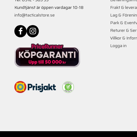
Kundtjänst är öppen vardagar 10-18
Frakt & lever
info@tacticalstore.se
Lag & Föreni
Park & Event
Returer & Ser
Villkor & Info
Logga in