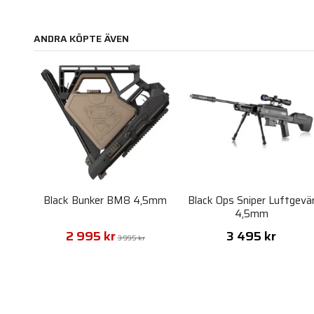
ANDRA KÖPTE ÄVEN
Black Bunker BM8 4,5mm
Black Ops Sniper Luftgevä
4,5mm
2 995 kr
3 495 kr
3 995 kr