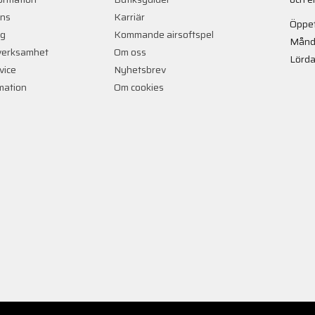
ans
Karriär
Öppet
ng
Kommande airsoftspel
Månd
verksamhet
Om oss
Lörda
vice
Nyhetsbrev
rmation
Om cookies