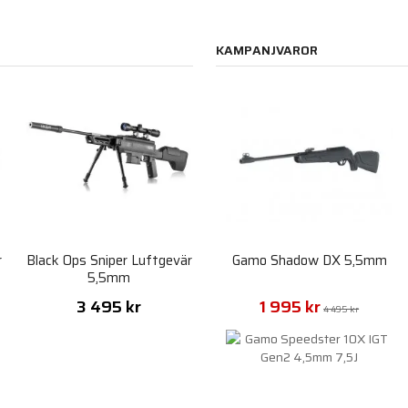
KAMPANJVAROR
r
Black Ops Sniper Luftgevär
Gamo Shadow DX 5,5mm
5,5mm
3 495 kr
1 995 kr
4 495 kr