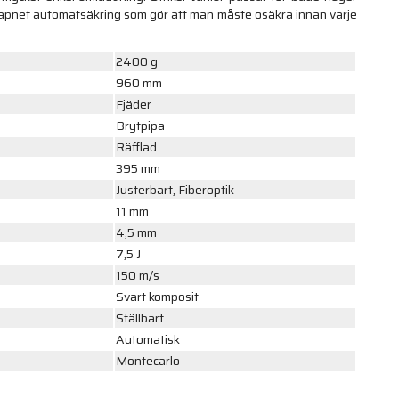
vapnet automatsäkring som gör att man måste osäkra innan varje
2400 g
960 mm
Fjäder
Brytpipa
Räfflad
395 mm
Justerbart, Fiberoptik
11 mm
4,5 mm
7,5 J
150 m/s
Svart komposit
Ställbart
Automatisk
Montecarlo