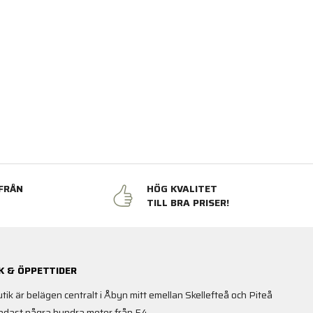
FRÅN
HÖG KVALITET
N
TILL BRA PRISER!
K & ÖPPETTIDER
utik är belägen centralt i Åbyn mitt emellan Skellefteå och Piteå
ndast några hundra meter från E4.