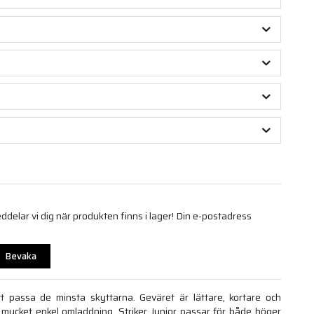
elar vi dig när produkten finns i lager! Din e-postadress
Bevaka
tt passa de minsta skyttarna. Geväret är lättare, kortare och
mycket enkel omladdning. Striker Junior passar för både höger