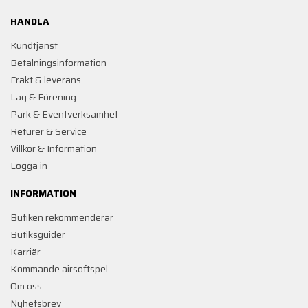
HANDLA
Kundtjänst
Betalningsinformation
Frakt & leverans
Lag & Förening
Park & Eventverksamhet
Returer & Service
Villkor & Information
Logga in
INFORMATION
Butiken rekommenderar
Butiksguider
Karriär
Kommande airsoftspel
Om oss
Nyhetsbrev