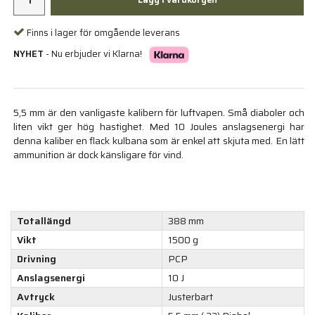
Finns i lager för omgående leverans
NYHET
- Nu erbjuder vi Klarna!
5,5 mm är den vanligaste kalibern för luftvapen. Små diaboler och
liten vikt ger hög hastighet. Med 10 Joules anslagsenergi har
denna kaliber en flack kulbana som är enkel att skjuta med. En lätt
ammunition är dock känsligare för vind.
Totallängd
388 mm
Vikt
1500 g
Drivning
PCP
Anslagsenergi
10 J
Avtryck
Justerbart