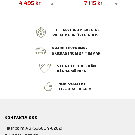
4 495 kr
7 115 kr
5 185 kr
10 505 kr
FRI FRAKT INOM SVERIGE
VID KÖP FÖR ÖVER 600:-
SNABB LEVERANS -
SKICKAS INOM 24 TIMMAR
STORT UTBUD FRÅN
KÄNDA MÄRKEN
HÖG KVALITET
TILL BRA PRISER!
KONTAKTA OSS
Flashpoint AB (556894-6262)