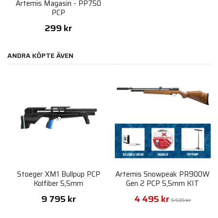
Artemis Magasin - PP750
PCP
299 kr
ANDRA KÖPTE ÄVEN
Stoeger XM1 Bullpup PCP
Artemis Snowpeak PR900W
Kolfiber 5,5mm
Gen 2 PCP 5,5mm KIT
9 795 kr
4 495 kr
5 535 kr