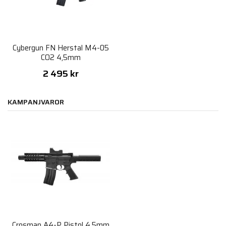
Cybergun FN Herstal M4-05
CO2 4,5mm
2 495 kr
KAMPANJVAROR
Crosman A4-P Pistol 4,5mm