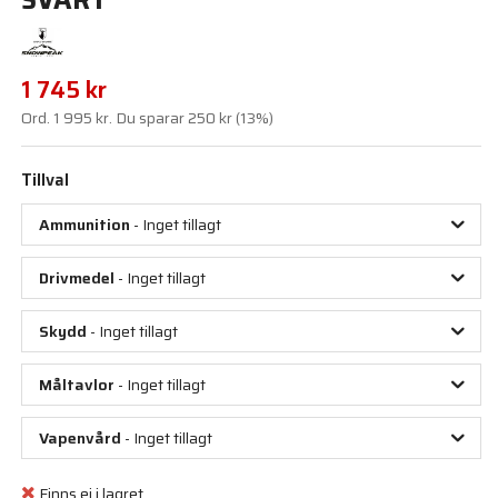
SVART
1 745 kr
Ord.
1 995 kr
. Du sparar
250 kr
(
13
%)
Tillval
Ammunition
- Inget tillagt
Drivmedel
- Inget tillagt
Skydd
- Inget tillagt
Måltavlor
- Inget tillagt
Vapenvård
- Inget tillagt
Finns ej i lagret