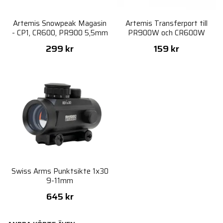
Artemis Snowpeak Magasin
Artemis Transferport till
- CP1, CR600, PR900 5,5mm
PR900W och CR600W
Maxfart
299 kr
159 kr
Swiss Arms Punktsikte 1x30
9-11mm
645 kr