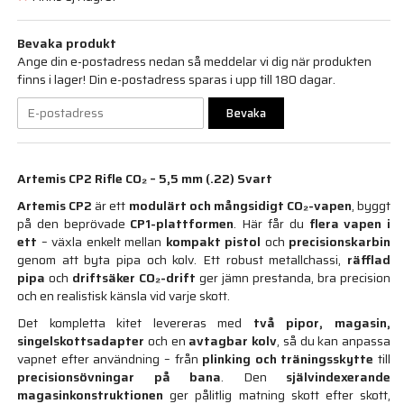
Bevaka produkt
Ange din e-postadress nedan så meddelar vi dig när produkten
finns i lager! Din e-postadress sparas i upp till 180 dagar.
Bevaka
Artemis CP2 Rifle CO₂ – 5,5 mm (.22) Svart
Artemis CP2
är ett
modulärt och mångsidigt CO₂-vapen
, byggt
på den beprövade
CP1-plattformen
. Här får du
flera vapen i
ett
– växla enkelt mellan
kompakt pistol
och
precisionskarbin
genom att byta pipa och kolv. Ett robust metallchassi,
räfflad
pipa
och
driftsäker CO₂-drift
ger jämn prestanda, bra precision
och en realistisk känsla vid varje skott.
Det kompletta kitet levereras med
två pipor, magasin,
singelskottsadapter
och en
avtagbar kolv
, så du kan anpassa
vapnet efter användning – från
plinking och träningsskytte
till
precisionsövningar på bana
. Den
självindexerande
magasinkonstruktionen
ger pålitlig matning skott efter skott,