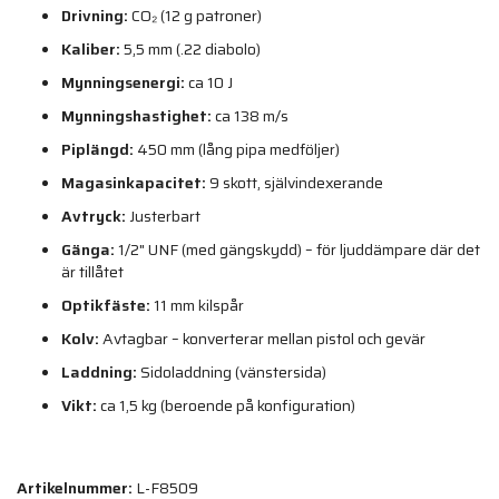
Drivning:
CO₂ (12 g patroner)
Kaliber:
5,5 mm (.22 diabolo)
Mynningsenergi:
ca 10 J
Mynningshastighet:
ca 138 m/s
Piplängd:
450 mm (lång pipa medföljer)
Magasinkapacitet:
9 skott, självindexerande
Avtryck:
Justerbart
Gänga:
1/2" UNF (med gängskydd) – för ljuddämpare där det
är tillåtet
Optikfäste:
11 mm kilspår
Kolv:
Avtagbar – konverterar mellan pistol och gevär
Laddning:
Sidoladdning (vänstersida)
Vikt:
ca 1,5 kg (beroende på konfiguration)
Artikelnummer:
L-F8509