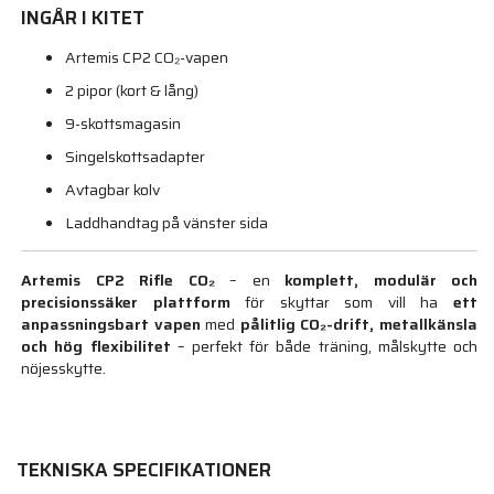
INGÅR I KITET
Artemis CP2 CO₂-vapen
2 pipor (kort & lång)
9-skottsmagasin
Singelskottsadapter
Avtagbar kolv
Laddhandtag på vänster sida
Artemis CP2 Rifle CO₂
– en
komplett, modulär och
precisionssäker plattform
för skyttar som vill ha
ett
anpassningsbart vapen
med
pålitlig CO₂-drift, metallkänsla
och hög flexibilitet
– perfekt för både träning, målskytte och
nöjesskytte.
TEKNISKA SPECIFIKATIONER