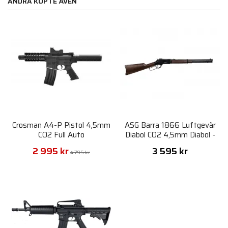
ANDRA KÖPTE ÄVEN
Crosman A4-P Pistol 4,5mm
ASG Barra 1866 Luftgevär
CO2 Full Auto
Diabol CO2 4,5mm Diabol -
Svart
2 995 kr
3 595 kr
4 795 kr