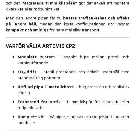
och det integrerade
11 mm kilspåret
gör det enkelt att montera
kikarsikte eller rödpunktsikte.
Med den längre pipan får du
bättre träffsäkerhet och effekt
på längre håll
, medan den korta konfigurationen gör vapnet
kompakt och smidigt
för nära mål eller transport.
VARFÖR VÄLJA ARTEMIS CP2
Modulärt system
– snabbt byte mellan pistol- och
karbinutförande
CO₂-drift
– stabil prestanda och enkelt underhåll med
standard 12 g patroner
Räfflad pipa & metallchassi
– hög precision och realistisk
känsla
Förberedd för optik
– 11 mm kilspår för kikarsikte eller
rödpunktsikte
Komplett kit
– två pipor, magasin och singelskottsadapter
medföljer