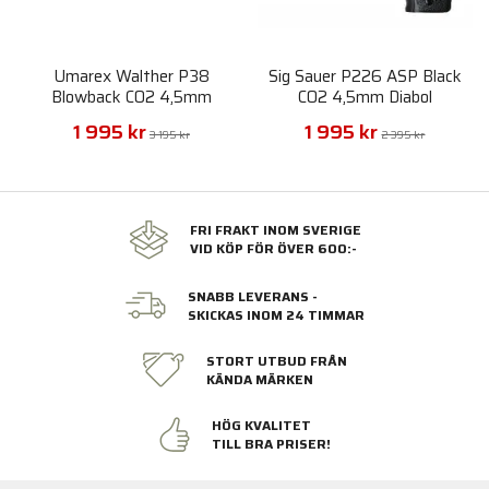
Umarex Walther P38
Sig Sauer P226 ASP Black
Blowback CO2 4,5mm
CO2 4,5mm Diabol
1 995 kr
1 995 kr
3 195 kr
2 395 kr
FRI FRAKT INOM SVERIGE
VID KÖP FÖR ÖVER 600:-
SNABB LEVERANS -
SKICKAS INOM 24 TIMMAR
STORT UTBUD FRÅN
KÄNDA MÄRKEN
HÖG KVALITET
TILL BRA PRISER!