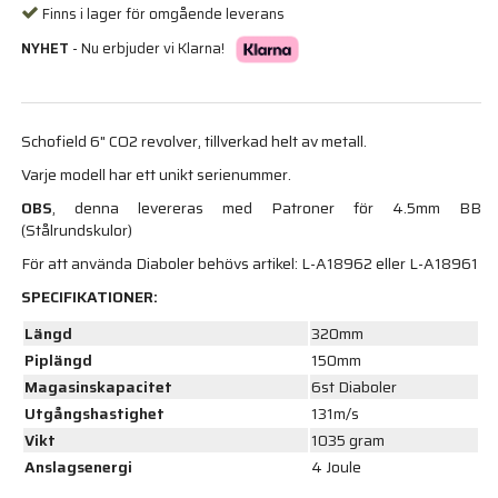
Finns i lager för omgående leverans
NYHET
- Nu erbjuder vi Klarna!
Schofield 6" CO2 revolver, tillverkad helt av metall.
Varje modell har ett unikt serienummer.
OBS
, denna levereras med Patroner för 4.5mm BB
(Stålrundskulor)
För att använda Diaboler behövs artikel:
L-A18962 eller L-A18961
SPECIFIKATIONER:
Längd
320mm
Piplängd
150mm
Magasinskapacitet
6st Diaboler
Utgångshastighet
131m/s
Vikt
1035 gram
Anslagsenergi
4 Joule