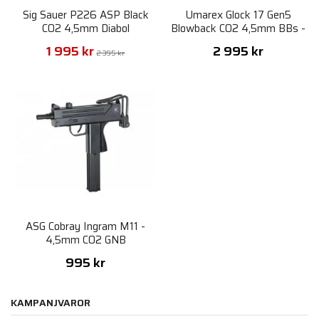
Sig Sauer P226 ASP Black
Umarex Glock 17 Gen5
CO2 4,5mm Diabol
Blowback CO2 4,5mm BBs -
Coyote
1 995 kr
2 995 kr
2 395 kr
ASG Cobray Ingram M11 -
4,5mm CO2 GNB
995 kr
KAMPANJVAROR