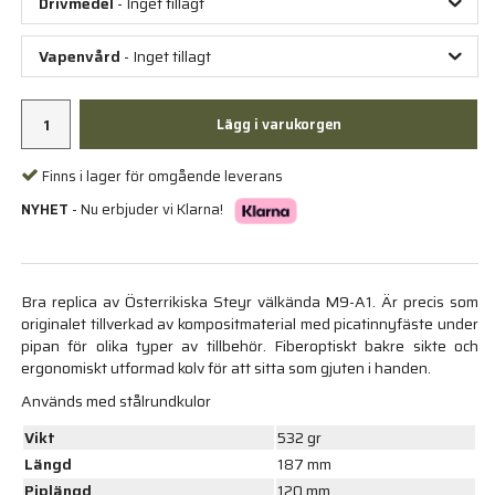
Drivmedel
- Inget tillagt
Vapenvård
- Inget tillagt
Lägg i varukorgen
Finns i lager för omgående leverans
NYHET
- Nu erbjuder vi Klarna!
Bra replica av Österrikiska Steyr välkända M9-A1. Är precis som
originalet tillverkad av kompositmaterial med picatinnyfäste under
pipan för olika typer av tillbehör. Fiberoptiskt bakre sikte och
ergonomiskt utformad kolv för att sitta som gjuten i handen.
Används med stålrundkulor
Vikt
532 gr
Längd
187 mm
Piplängd
120 mm