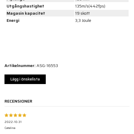
Utgångshastighet
135m/s(442fps)
Magasin kapacitet
19 skott
Energi
3,3 Joule
Artikelnummer:
ASG-16553
Lägg i önskelista
RECENSIONER
2022-10-31
Catalina