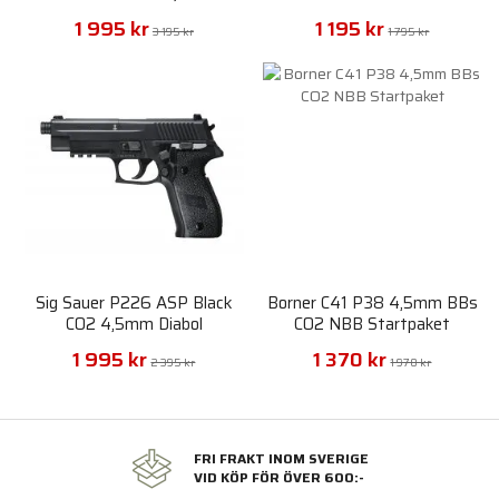
Plastic Body 4,5mm NBB
1 995 kr
1 195 kr
3 195 kr
1 795 kr
Sig Sauer P226 ASP Black
Borner C41 P38 4,5mm BBs
CO2 4,5mm Diabol
CO2 NBB Startpaket
1 995 kr
1 370 kr
2 395 kr
1 970 kr
FRI FRAKT INOM SVERIGE
VID KÖP FÖR ÖVER 600:-