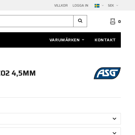
VILLKOR
LOGGA IN
SEK
0
VARUMÄRKEN
KONTAKT
CO2 4,5MM