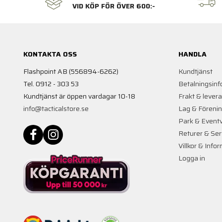
VID KÖP FÖR ÖVER 600:-
KONTAKTA OSS
HANDLA
Flashpoint AB (556894-6262)
Kundtjänst
Tel. 0912 - 303 53
Betalningsinf
Kundtjänst är öppen vardagar 10-18
Frakt & lever
info@tacticalstore.se
Lag & Föreni
Park & Event
Returer & Ser
Villkor & Info
Logga in