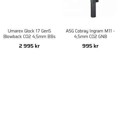
Umarex Glock 17 Gen5
ASG Cobray Ingram M11 -
Blowback CO2 4,5mm BBs
4,5mm CO2 GNB
- Coyote
2 995 kr
995 kr