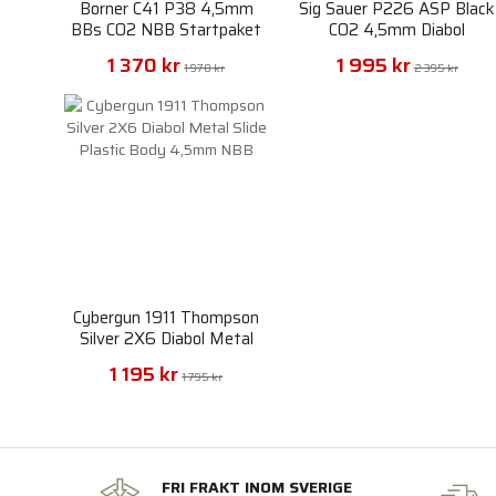
Borner C41 P38 4,5mm
Sig Sauer P226 ASP Black
BBs CO2 NBB Startpaket
CO2 4,5mm Diabol
1 370 kr
1 995 kr
1 970 kr
2 395 kr
Cybergun 1911 Thompson
Silver 2X6 Diabol Metal
Slide Plastic Body 4,5mm
1 195 kr
NBB
1 795 kr
FRI FRAKT INOM SVERIGE