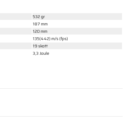
532 gr
187 mm
120 mm
135(442) m/s (fps)
19 skott
3,3 Joule