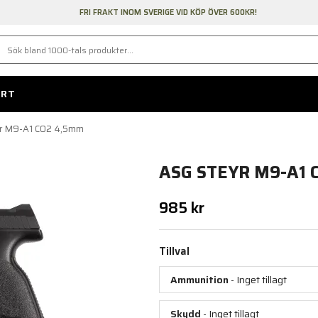
FRI FRAKT INOM SVERIGE VID KÖP ÖVER 600KR!
ORT
r M9-A1 CO2 4,5mm
ASG STEYR M9-A1 
985 kr
Tillval
Ammunition
- Inget tillagt
Skydd
- Inget tillagt