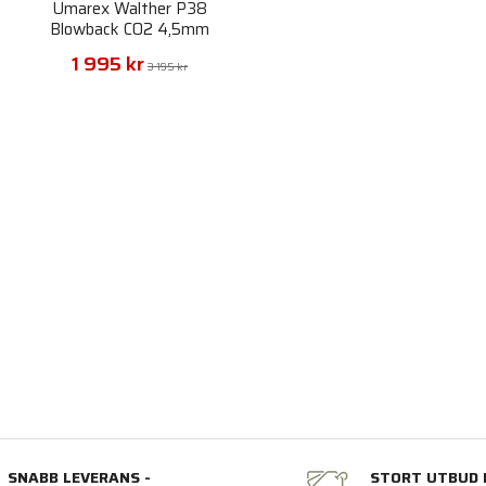
Umarex Walther P38
Blowback CO2 4,5mm
1 995 kr
3 195 kr
SNABB LEVERANS -
STORT UTBUD 