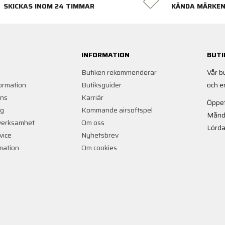
SKICKAS INOM 24 TIMMAR
KÄNDA MÄRKE
INFORMATION
BUTI
Butiken rekommenderar
Vår b
ormation
Butiksguider
och e
ans
Karriär
Öppet
ng
Kommande airsoftspel
Månd
verksamhet
Om oss
Lörda
vice
Nyhetsbrev
rmation
Om cookies