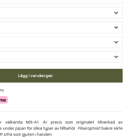
Lägg i varukorgen
ans
yr välkända M9-A1. Är precis som originalet tillverkad av
under pipan för olika typer av tillbehör. Fiberoptiskt bakre sikte
t sitta som gjuten i handen.