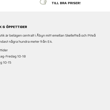
N
TILL BRA PRISER!
K & ÖPPETTIDER
utik är belägen centralt i Åbyn mitt emellan Skellefteå och Piteå
ndast några hundra meter från E4.
tider
ag-Fredag 10-18
g 10-15