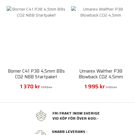
Borner C41 P38 4,5mm BBs
Umarex Walther P38
CO2 NBB Startpaket
Blowback CO2 4,5mm
1 370 kr
1 995 kr
1 970 kr
3 195 kr
FRI FRAKT INOM SVERIGE
VID KÖP FÖR ÖVER 600:-
SNABB LEVERANS -