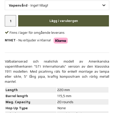
Vapenvård
- Inget tillagt
Lägg i varukorgen
Finns i lager för omgående leverans
NYHET
- Nu erbjuder vi Klarna!
Välbalanserad och realistisk modell av Amerikanska
vapentillverkaren ”STI Internationals” version av den klassiska
1911 modellen. Med picatinny räls för enkelt montage av lampa
eller sikte, 5” lång pipa, kraftig kompositram och rörlig metall
mantel.
Length
220 mm
Barrel length
115,5 mm
Mag. Capacity
20 rounds
Hop Up Type
None