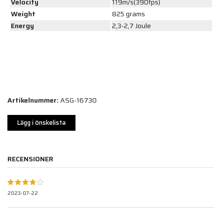
Velocity
119m/s(390fps)
Weight
825 grams
Energy
2,3-2,7 Joule
Artikelnummer:
ASG-16730
Lägg i önskelista
RECENSIONER
2023-07-22