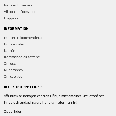
Returer & Service
Villkor & Information
Logga in
INFORMATION
Butiken rekommenderar
Butiksguider
Karriär
Kommande airsoftspel
Om oss
Nyhetsbrev
Om cookies
BUTIK & ÖPPETTIDER
Vår butik är belägen centralt i Åbyn mitt emellan Skellefteå och
Piteå och endast några hundra meter från E4.
Öppettider