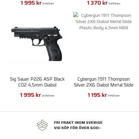
1 995 kr
1 370 kr
3 195 kr
1 970 kr
Sig Sauer P226 ASP Black
Cybergun 1911 Thompson
CO2 4,5mm Diabol
Silver 2X6 Diabol Metal Slide
Plastic Body 4,5mm NBB
1 995 kr
1 195 kr
2 395 kr
1 795 kr
FRI FRAKT INOM SVERIGE
VID KÖP FÖR ÖVER 600:-