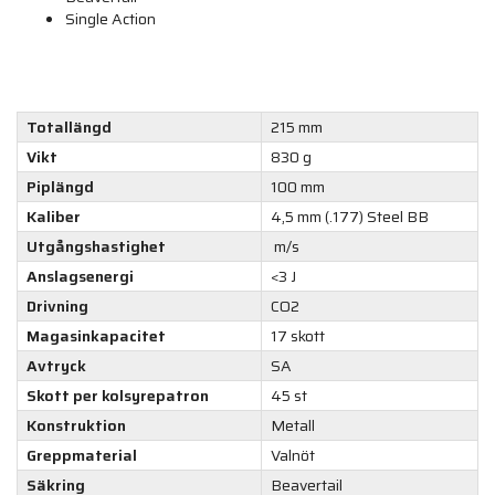
Single Action
Totallängd
215 mm
Vikt
830 g
Piplängd
100 mm
Kaliber
4,5 mm (.177) Steel BB
Utgångshastighet
m/s
Anslagsenergi
<3 J
Drivning
CO2
Magasinkapacitet
17 skott
Avtryck
SA
Skott per kolsyrepatron
45 st
Konstruktion
Metall
Greppmaterial
Valnöt
Säkring
Beavertail