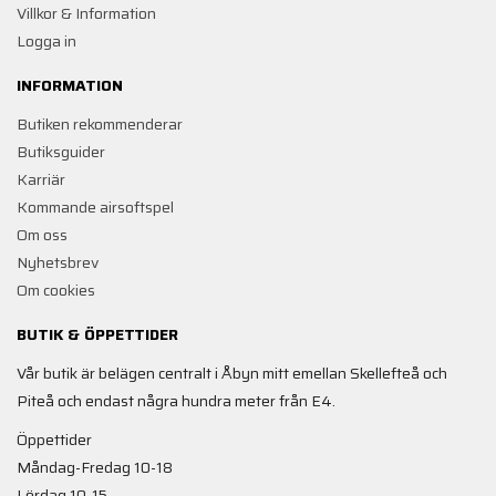
Villkor & Information
Logga in
INFORMATION
Butiken rekommenderar
Butiksguider
Karriär
Kommande airsoftspel
Om oss
Nyhetsbrev
Om cookies
BUTIK & ÖPPETTIDER
Vår butik är belägen centralt i Åbyn mitt emellan Skellefteå och
Piteå och endast några hundra meter från E4.
Öppettider
Måndag-Fredag 10-18
Lördag 10-15