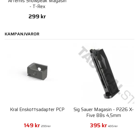
Artemis Snowpeak Magasin
- T-Rex
299 kr
KAMPANJVAROR
Kral Enskottsadapter PCP
Sig Sauer Magasin - P226 X-
Five BBs 4,5mm
149 kr
395 kr
299 kr
495 kr