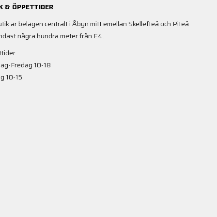
K & ÖPPETTIDER
utik är belägen centralt i Åbyn mitt emellan Skellefteå och Piteå
ndast några hundra meter från E4.
tider
ag-Fredag 10-18
g 10-15