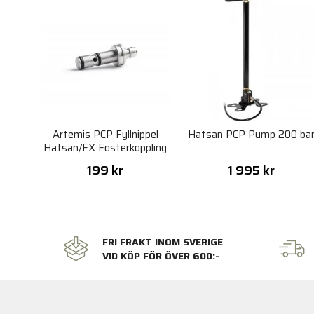
Artemis PCP Fyllnippel
Hatsan PCP Pump 200 ba
Hatsan/FX Fosterkoppling
till QF
199 kr
1 995 kr
FRI FRAKT INOM SVERIGE
VID KÖP FÖR ÖVER 600:-