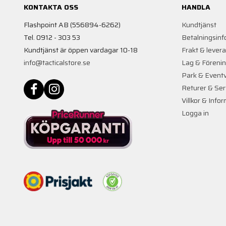
KONTAKTA OSS
HANDLA
Flashpoint AB (556894-6262)
Kundtjänst
Tel. 0912 - 303 53
Betalningsinf
Kundtjänst är öppen vardagar 10-18
Frakt & lever
info@tacticalstore.se
Lag & Föreni
Park & Event
Returer & Ser
Villkor & Info
Logga in