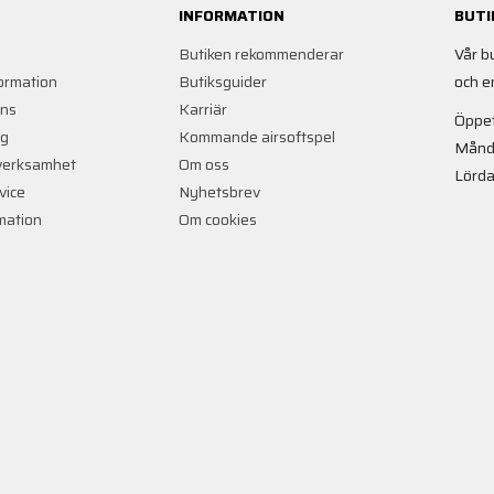
INFORMATION
BUTI
Butiken rekommenderar
Vår b
ormation
Butiksguider
och e
ans
Karriär
Öppet
ng
Kommande airsoftspel
Månd
verksamhet
Om oss
Lörda
vice
Nyhetsbrev
rmation
Om cookies