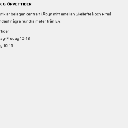
K & ÖPPETTIDER
utik är belägen centralt i Åbyn mitt emellan Skellefteå och Piteå
ndast några hundra meter från E4.
tider
ag-Fredag 10-18
g 10-15