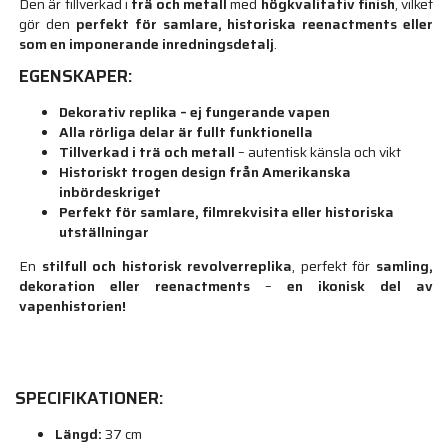
Den är tillverkad i
trä och metall
med
högkvalitativ finish
, vilket
gör den
perfekt för samlare, historiska reenactments eller
som en imponerande inredningsdetalj
.
EGENSKAPER:
Dekorativ replika – ej fungerande vapen
Alla rörliga delar är fullt funktionella
Tillverkad i trä och metall
– autentisk känsla och vikt
Historiskt trogen design från Amerikanska
inbördeskriget
Perfekt för samlare, filmrekvisita eller historiska
utställningar
En
stilfull och historisk revolverreplika
, perfekt för
samling,
dekoration eller reenactments
–
en ikonisk del av
vapenhistorien!
SPECIFIKATIONER:
Längd:
37 cm