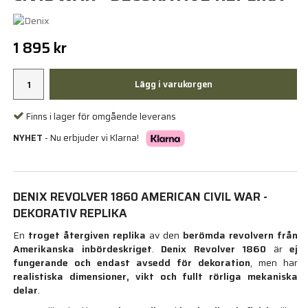
1 895 kr
Lägg i varukorgen
Finns i lager för omgående leverans
NYHET
- Nu erbjuder vi Klarna!
DENIX REVOLVER 1860 AMERICAN CIVIL WAR -
DEKORATIV REPLIKA
En
troget återgiven replika
av den
berömda revolvern från
Amerikanska inbördeskriget
.
Denix Revolver 1860
är
ej
fungerande och endast avsedd för dekoration
, men har
realistiska dimensioner, vikt och fullt rörliga mekaniska
delar
.