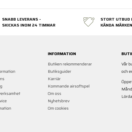
SNABB LEVERANS -
STORT UTBUD 
SKICKAS INOM 24 TIMMAR
KÄNDA MÄRKE
INFORMATION
BUTI
Butiken rekommenderar
Vår b
ormation
Butiksguider
och e
ans
Karriär
Öppet
ng
Kommande airsoftspel
Månd
verksamhet
Om oss
Lörda
vice
Nyhetsbrev
rmation
Om cookies