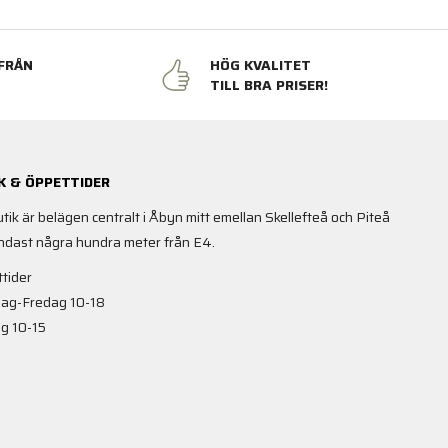
FRÅN
HÖG KVALITET
N
TILL BRA PRISER!
K & ÖPPETTIDER
utik är belägen centralt i Åbyn mitt emellan Skellefteå och Piteå
ndast några hundra meter från E4.
tider
ag-Fredag 10-18
g 10-15