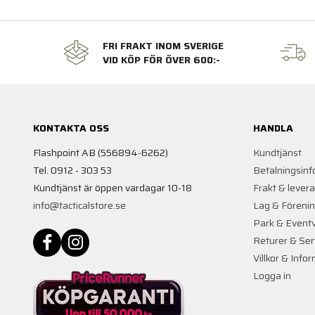
FRI FRAKT INOM SVERIGE
VID KÖP FÖR ÖVER 600:-
KONTAKTA OSS
HANDLA
Flashpoint AB (556894-6262)
Kundtjänst
Tel. 0912 - 303 53
Betalningsinf
Kundtjänst är öppen vardagar 10-18
Frakt & lever
info@tacticalstore.se
Lag & Föreni
Park & Event
Returer & Ser
Villkor & Info
Logga in