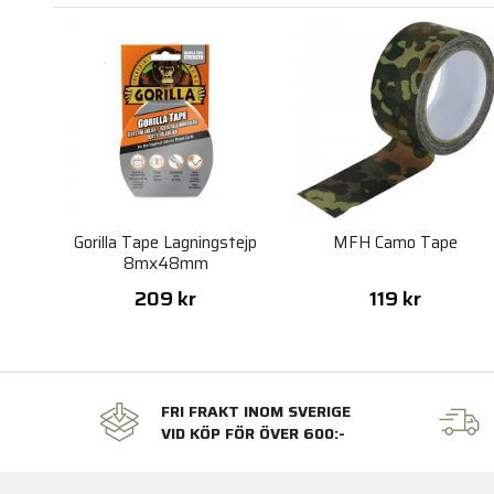
Gorilla Tape Lagningstejp
MFH Camo Tape
8mx48mm
209 kr
119 kr
FRI FRAKT INOM SVERIGE
VID KÖP FÖR ÖVER 600:-