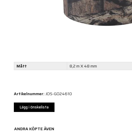
Mått
8,2 m X 48 mm
Artikelnummer:
JOS-GO24610
Lägg i önskelista
ANDRA KÖPTE ÄVEN