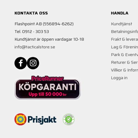
KONTAKTA OSS
HANDLA
Flashpoint AB (556894-6262)
Kundtjänst
Tel. 0912 - 303 53
Betalningsinf
Kundtjänst är öppen vardagar 10-18
Frakt & lever
info@tacticalstore.se
Lag & Föreni
Park & Event
Returer & Ser
Villkor & Info
Logga in