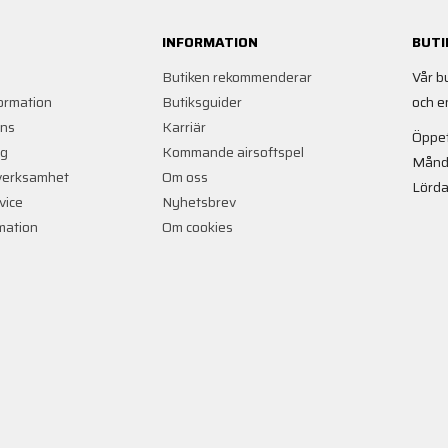
INFORMATION
BUTI
Butiken rekommenderar
Vår b
ormation
Butiksguider
och e
ans
Karriär
Öppet
ng
Kommande airsoftspel
Månd
verksamhet
Om oss
Lörda
vice
Nyhetsbrev
rmation
Om cookies