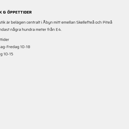
K & ÖPPETTIDER
utik är belägen centralt i Åbyn mitt emellan Skellefteå och Piteå
ndast några hundra meter från E4.
tider
ag-Fredag 10-18
g 10-15