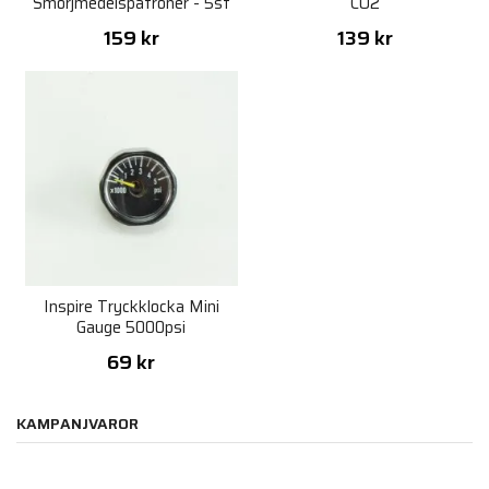
Smörjmedelspatroner - 5st
CO2
159 kr
139 kr
Inspire Tryckklocka Mini
Gauge 5000psi
69 kr
KAMPANJVAROR