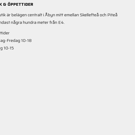
K & ÖPPETTIDER
utik är belägen centralt i Åbyn mitt emellan Skellefteå och Piteå
ndast några hundra meter från E4.
tider
ag-Fredag 10-18
g 10-15