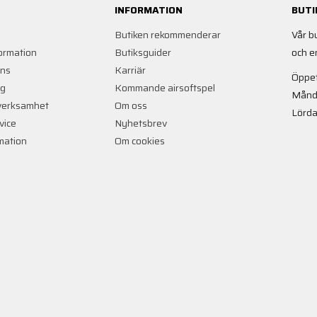
INFORMATION
BUTI
Butiken rekommenderar
Vår b
ormation
Butiksguider
och e
ans
Karriär
Öppet
ng
Kommande airsoftspel
Månd
verksamhet
Om oss
Lörda
vice
Nyhetsbrev
rmation
Om cookies