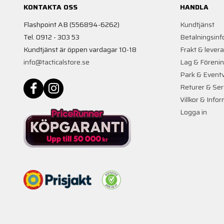
KONTAKTA OSS
HANDLA
Flashpoint AB (556894-6262)
Kundtjänst
Tel. 0912 - 303 53
Betalningsinf
Kundtjänst är öppen vardagar 10-18
Frakt & lever
info@tacticalstore.se
Lag & Föreni
Park & Event
Returer & Ser
Villkor & Info
Logga in