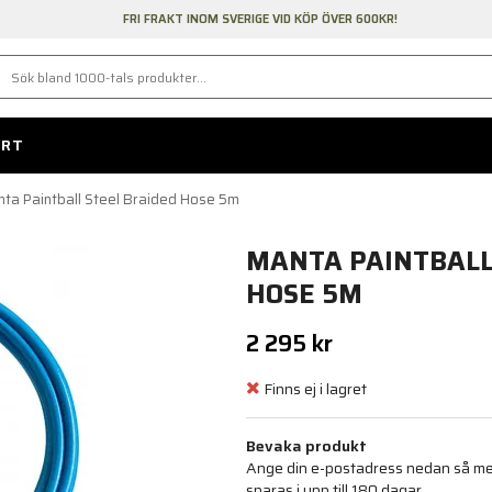
FRI FRAKT INOM SVERIGE VID KÖP ÖVER 600KR!
ORT
ta Paintball Steel Braided Hose 5m
MANTA PAINTBALL
HOSE 5M
2 295 kr
Finns ej i lagret
Bevaka produkt
Ange din e-postadress nedan så medd
sparas i upp till 180 dagar.