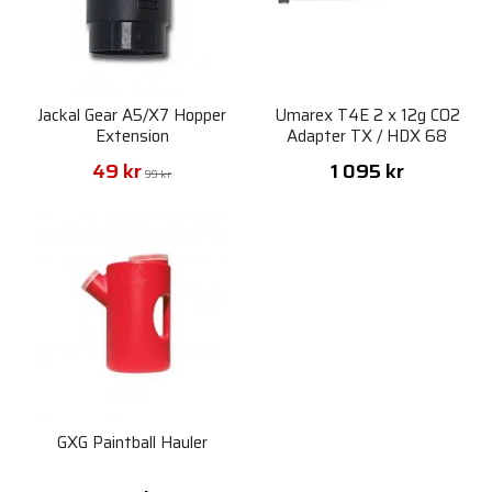
Jackal Gear A5/X7 Hopper
Umarex T4E 2 x 12g CO2
Extension
Adapter TX / HDX 68
49 kr
1 095 kr
99 kr
GXG Paintball Hauler