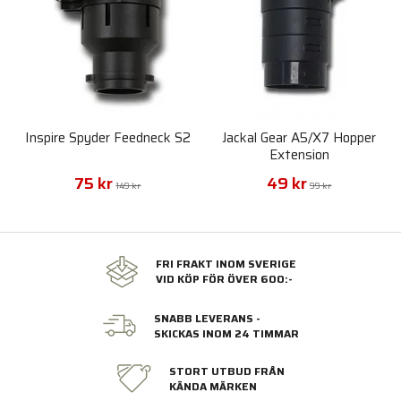
Inspire Spyder Feedneck S2
Jackal Gear A5/X7 Hopper
Extension
75 kr
49 kr
149 kr
99 kr
FRI FRAKT INOM SVERIGE
VID KÖP FÖR ÖVER 600:-
SNABB LEVERANS -
SKICKAS INOM 24 TIMMAR
STORT UTBUD FRÅN
KÄNDA MÄRKEN