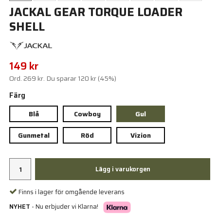
JACKAL GEAR TORQUE LOADER
SHELL
149 kr
Ord.
269 kr
. Du sparar
120 kr
(
45
%)
Färg
Blå
Cowboy
Gul
Gunmetal
Röd
Vizion
Lägg i varukorgen
Finns i lager för omgående leverans
NYHET
- Nu erbjuder vi Klarna!