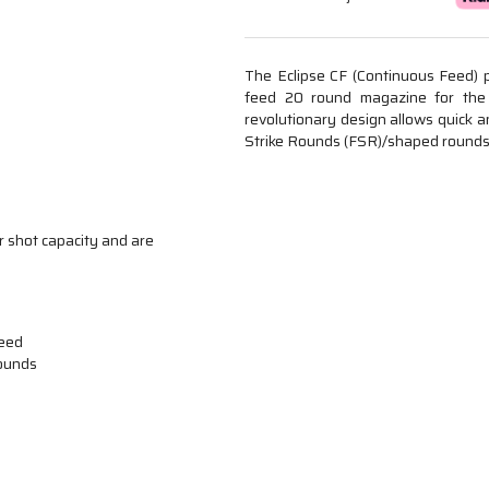
The Eclipse CF (Continuous Feed) pa
feed 20 round magazine for the
revolutionary design allows quick a
Strike Rounds (FSR)/shaped rounds
r shot capacity and are
feed
rounds