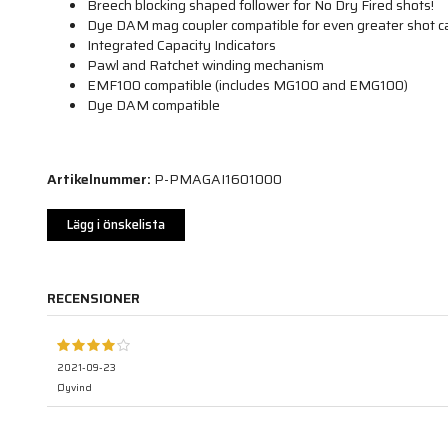
Breech blocking shaped follower for No Dry Fired shots!
Dye DAM mag coupler compatible for even greater shot c
Integrated Capacity Indicators
Pawl and Ratchet winding mechanism
EMF100 compatible (includes MG100 and EMG100)
Dye DAM compatible
Artikelnummer:
P-PMAGAI1601000
Lägg i önskelista
RECENSIONER
2021-09-23
Øyvind