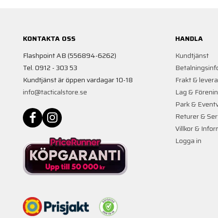
KONTAKTA OSS
HANDLA
Flashpoint AB (556894-6262)
Kundtjänst
Tel. 0912 - 303 53
Betalningsinf
Kundtjänst är öppen vardagar 10-18
Frakt & lever
info@tacticalstore.se
Lag & Föreni
Park & Event
Returer & Ser
Villkor & Info
Logga in