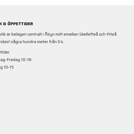
K & ÖPPETTIDER
utik är belägen centralt i Åbyn mitt emellan Skellefteå och Piteå
ndast några hundra meter från E4.
tider
ag-Fredag 10-18
g 10-15