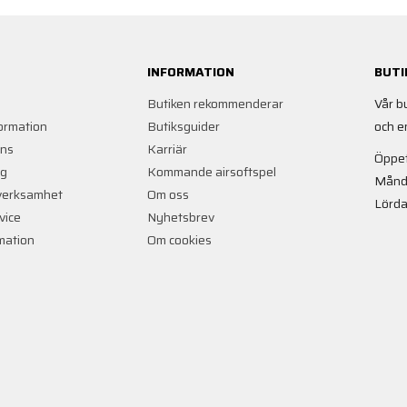
INFORMATION
BUTI
Butiken rekommenderar
Vår b
ormation
Butiksguider
och e
ans
Karriär
Öppet
ng
Kommande airsoftspel
Månd
verksamhet
Om oss
Lörda
vice
Nyhetsbrev
rmation
Om cookies