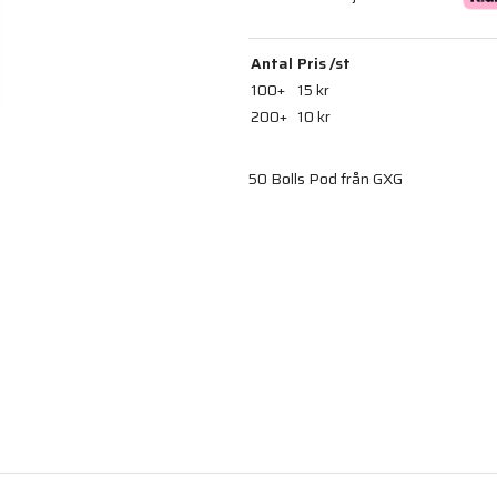
Antal
Pris /st
100+
15 kr
200+
10 kr
50 Bolls Pod från GXG