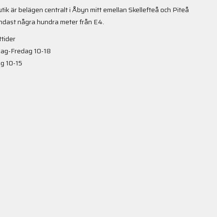
utik är belägen centralt i Åbyn mitt emellan Skellefteå och Piteå
ndast några hundra meter från E4.
tider
ag-Fredag 10-18
g 10-15