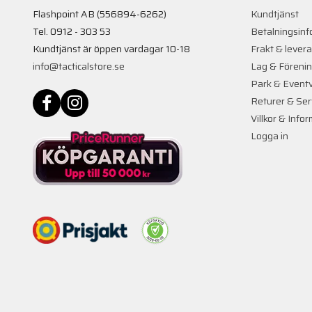
Flashpoint AB (556894-6262)
Kundtjänst
Tel. 0912 - 303 53
Betalningsinf
Kundtjänst är öppen vardagar 10-18
Frakt & lever
info@tacticalstore.se
Lag & Föreni
Park & Event
Returer & Ser
Villkor & Info
Logga in