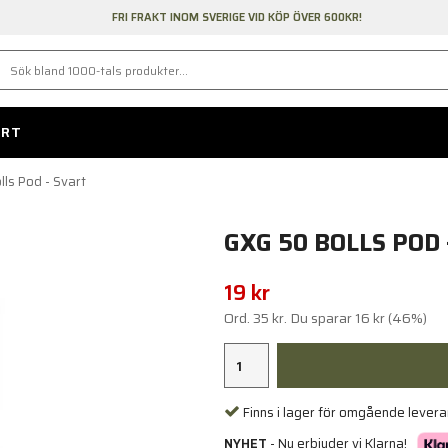
FRI FRAKT INOM SVERIGE VID KÖP ÖVER 600KR!
ORT
ls Pod - Svart
GXG 50 BOLLS POD 
19 kr
Ord.
35 kr
. Du sparar
16 kr
(
46
%)
Finns i lager för omgående lever
NYHET
- Nu erbjuder vi Klarna!