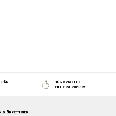
FRÅN
HÖG KVALITET
N
TILL BRA PRISER!
K & ÖPPETTIDER