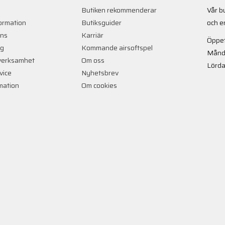
Butiken rekommenderar
Vår b
ormation
Butiksguider
och e
ans
Karriär
Öppet
ng
Kommande airsoftspel
Månd
verksamhet
Om oss
Lörda
vice
Nyhetsbrev
rmation
Om cookies