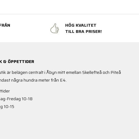
FRÅN
HÖG KVALITET
N
TILL BRA PRISER!
K & ÖPPETTIDER
utik är belägen centralt i Åbyn mitt emellan Skellefteå och Piteå
ndast några hundra meter från E4.
tider
ag-Fredag 10-18
g 10-15