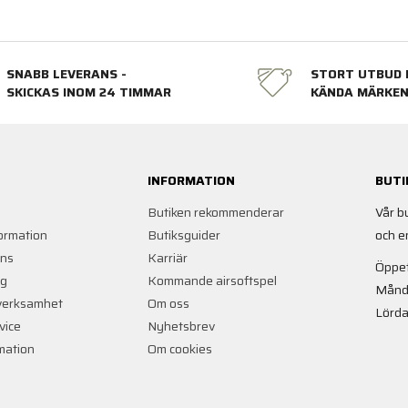
SNABB LEVERANS -
STORT UTBUD 
SKICKAS INOM 24 TIMMAR
KÄNDA MÄRKE
INFORMATION
BUTI
Butiken rekommenderar
Vår b
ormation
Butiksguider
och e
ans
Karriär
Öppet
ng
Kommande airsoftspel
Månd
verksamhet
Om oss
Lörda
vice
Nyhetsbrev
rmation
Om cookies