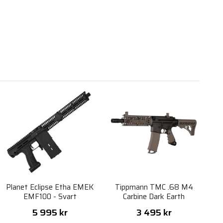
Planet Eclipse Etha EMEK
Tippmann TMC .68 M4
EMF100 - Svart
Carbine Dark Earth
5 995 kr
3 495 kr