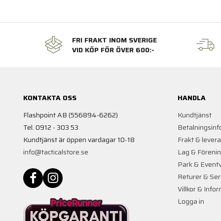
FRI FRAKT INOM SVERIGE
VID KÖP FÖR ÖVER 600:-
KONTAKTA OSS
HANDLA
Flashpoint AB (556894-6262)
Kundtjänst
Tel. 0912 - 303 53
Betalningsinf
Kundtjänst är öppen vardagar 10-18
Frakt & lever
info@tacticalstore.se
Lag & Föreni
Park & Event
Returer & Ser
Villkor & Info
Logga in