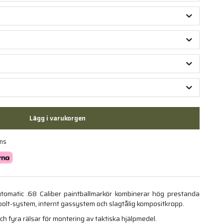
Lägg i varukorgen
ans
tomatic .68 Caliber paintballmarkör kombinerar hög prestanda
olt-system, internt gassystem och slagtålig kompositkropp.
h fyra rälsar för montering av taktiska hjälpmedel.