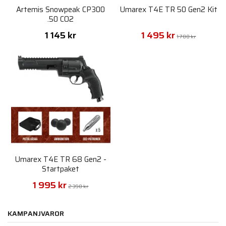
Artemis Snowpeak CP300
Umarex T4E TR 50 Gen2 Kit
.50 CO2
1 145 kr
1 495 kr
1 780 kr
Umarex T4E TR 68 Gen2 -
Startpaket
1 995 kr
2 390 kr
KAMPANJVAROR