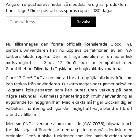
Ange din e-postadress nedan så meddelar vi dig när produkten
finns i lager! Din e-postadress sparas i upp till 180 dagar.
Bevaka
Nu tillkännages den första officiellt licensierade Glock T4E
pistolen. Användaren kan nu uppleva perfektionen av en .43-
kalibers Glock replika. Den helt nya pistolen är en autentisk
motsvarighet till Glock 17 Gen5 och är kompatibel med
Glocktillbehör. Tillverkad i Tyskland av högkvalitativa material.
Glock 17 Gen5 T4E är optimerad för att uppfylla alla krav från som
kan tänkas från användaren. 8-skotts magasinet rymmer också en
12-grams kolsyrepatron som kan bytas utan verktyg på bara
några sekunder. Rutinmässig hantering och intuitiv användning är
avgörande för noggrannhet. Med exakta mått ger Glocken dig en
välbekant hantering och gör det möjligt att välja bland ett brett
utbud av tillbehör.
Med sin CNC tillverkade aluminiumslide (AW 7075), blowback och
förstklassiga utförande är denna pistol närapå identisk med
orginalet. Gen5 typiska funktioner som den ambidextriösa stop