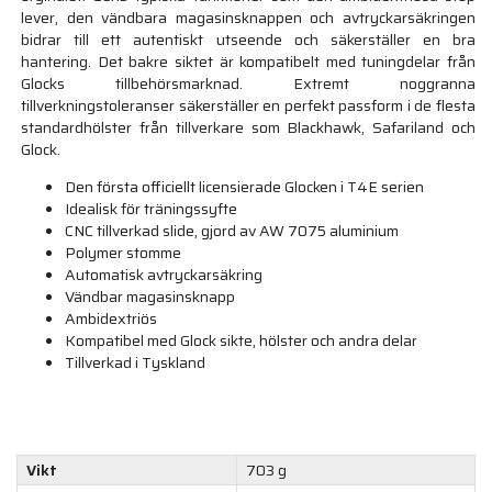
lever, den vändbara magasinsknappen och avtryckarsäkringen
bidrar till ett autentiskt utseende och säkerställer en bra
hantering. Det bakre siktet är kompatibelt med tuningdelar från
Glocks tillbehörsmarknad. Extremt noggranna
tillverkningstoleranser säkerställer en perfekt passform i de flesta
standardhölster från tillverkare som Blackhawk, Safariland och
Glock.
Den första officiellt licensierade Glocken i T4E serien
Idealisk för träningssyfte
CNC tillverkad slide, gjord av AW 7075 aluminium
Polymer stomme
Automatisk avtryckarsäkring
Vändbar magasinsknapp
Ambidextriös
Kompatibel med Glock sikte, hölster och andra delar
Tillverkad i Tyskland
Vikt
703 g