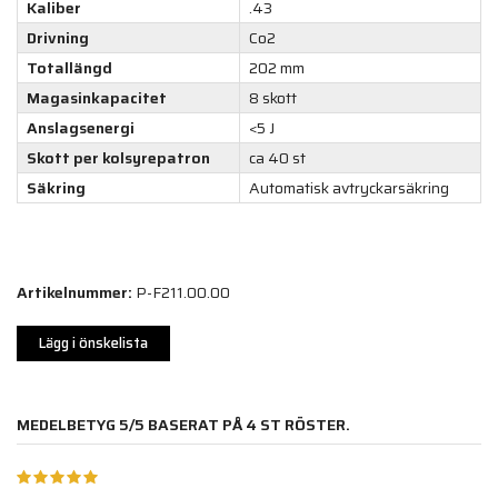
Kaliber
.43
Drivning
Co2
Totallängd
202 mm
Magasinkapacitet
8 skott
Anslagsenergi
<5 J
Skott per kolsyrepatron
ca 40 st
Säkring
Automatisk avtryckarsäkring
Artikelnummer:
P-F211.00.00
Lägg i önskelista
MEDELBETYG
5
/5 BASERAT PÅ
4
ST RÖSTER.