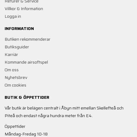
Returer & Service
Villkor & Information
Logga in
INFORMATION
Butiken rekommenderar
Butiksguider
Karriär
Kommande airsoftspel
Om oss
Nyhetsbrev
Om cookies
BUTIK & ÖPPETTIDER
Vår butik är belägen centralt i Åbyn mitt emellan Skellefteå och
Piteå och endast några hundra meter från E4.
Öppettider
Måndag-Fredag 10-18