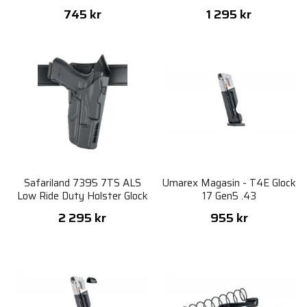
X300
745 kr
1 295 kr
Safariland 7395 7TS ALS
Umarex Magasin - T4E Glock
Low Ride Duty Holster Glock
17 Gen5 .43
17 Gen. 1-5
2 295 kr
955 kr