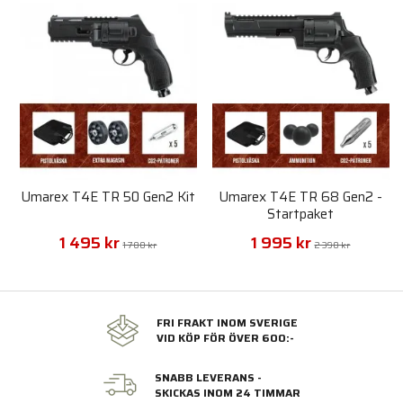
Umarex T4E TR 50 Gen2 Kit
Umarex T4E TR 68 Gen2 -
Startpaket
1 495 kr
1 995 kr
1 780 kr
2 390 kr
FRI FRAKT INOM SVERIGE
VID KÖP FÖR ÖVER 600:-
SNABB LEVERANS -
SKICKAS INOM 24 TIMMAR