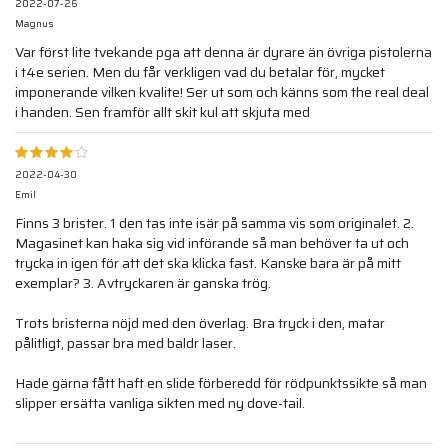
2022-07-26
Magnus
Var först lite tvekande pga att denna är dyrare än övriga pistolerna
i t4e serien. Men du får verkligen vad du betalar för, mycket
imponerande vilken kvalite! Ser ut som och känns som the real deal
i handen. Sen framför allt skit kul att skjuta med
2022-04-30
Emil
Finns 3 brister. 1 den tas inte isär på samma vis som originalet. 2.
Magasinet kan haka sig vid införande så man behöver ta ut och
trycka in igen för att det ska klicka fast. Kanske bara är på mitt
exemplar? 3. Avtryckaren är ganska trög.
Trots bristerna nöjd med den överlag. Bra tryck i den, matar
pålitligt, passar bra med baldr laser.
Hade gärna fått haft en slide förberedd för rödpunktssikte så man
slipper ersätta vanliga sikten med ny dove-tail.