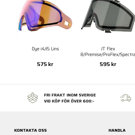
Dye i4/i5 Lins
JT Flex
8/Premise/ProFlex/Spectr
Thermal Lens - Smoke
575 kr
595 kr
FRI FRAKT INOM SVERIGE
VID KÖP FÖR ÖVER 600:-
KONTAKTA OSS
HANDLA