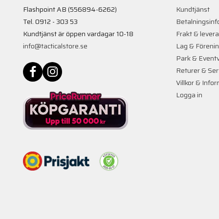
Flashpoint AB (556894-6262)
Kundtjänst
Tel. 0912 - 303 53
Betalningsinf
Kundtjänst är öppen vardagar 10-18
Frakt & lever
info@tacticalstore.se
Lag & Föreni
Park & Event
Returer & Ser
Villkor & Info
Logga in