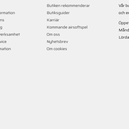
Butiken rekommenderar
Vår b
ormation
Butiksguider
och e
ans
Karriär
Öppet
ng
Kommande airsoftspel
Månd
verksamhet
Om oss
Lörda
vice
Nyhetsbrev
rmation
Om cookies