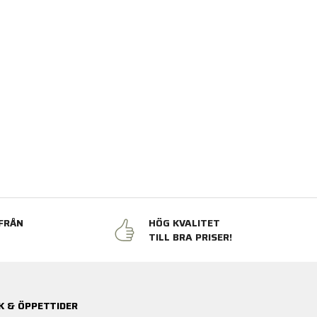
FRÅN
HÖG KVALITET
N
TILL BRA PRISER!
K & ÖPPETTIDER