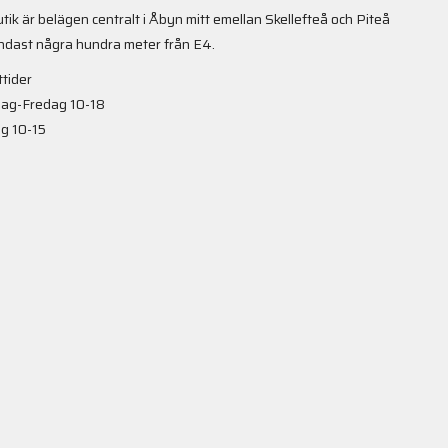
utik är belägen centralt i Åbyn mitt emellan Skellefteå och Piteå
ndast några hundra meter från E4.
tider
ag-Fredag 10-18
g 10-15