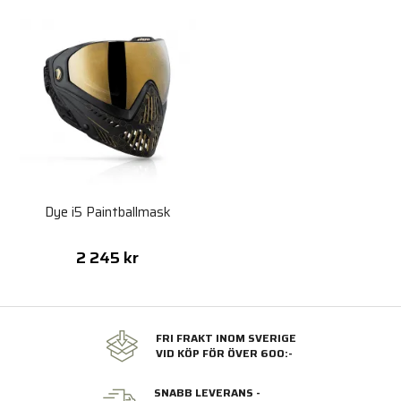
Dye i5 Paintballmask
2 245 kr
FRI FRAKT INOM SVERIGE
VID KÖP FÖR ÖVER 600:-
SNABB LEVERANS -