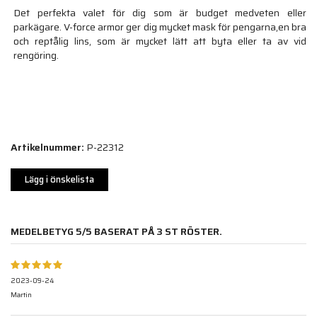
Det perfekta valet för dig som är budget medveten eller
parkägare. V-force armor ger dig mycket mask för pengarna,en bra
och reptålig lins, som är mycket lätt att byta eller ta av vid
rengöring.
Artikelnummer:
P-22312
Lägg i önskelista
MEDELBETYG
5
/5 BASERAT PÅ
3
ST RÖSTER.
2023-09-24
Martin