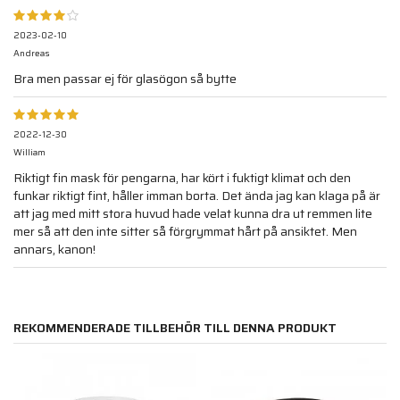
2023-02-10
Andreas
Bra men passar ej för glasögon så bytte
2022-12-30
William
Riktigt fin mask för pengarna, har kört i fuktigt klimat och den
funkar riktigt fint, håller imman borta. Det ända jag kan klaga på är
att jag med mitt stora huvud hade velat kunna dra ut remmen lite
mer så att den inte sitter så förgrymmat hårt på ansiktet. Men
annars, kanon!
REKOMMENDERADE TILLBEHÖR TILL DENNA PRODUKT