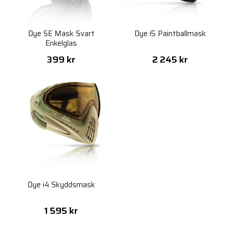
Dye SE Mask Svart
Dye i5 Paintballmask
Enkelglas
399 kr
2 245 kr
Dye i4 Skyddsmask
1 595 kr