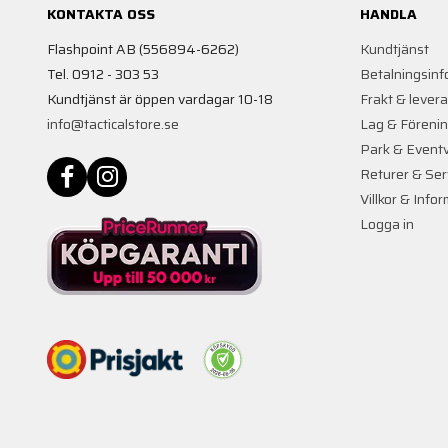
KONTAKTA OSS
HANDLA
Flashpoint AB (556894-6262)
Kundtjänst
Tel. 0912 - 303 53
Betalningsinf
Kundtjänst är öppen vardagar 10-18
Frakt & lever
info@tacticalstore.se
Lag & Föreni
Park & Event
Returer & Ser
Villkor & Info
Logga in