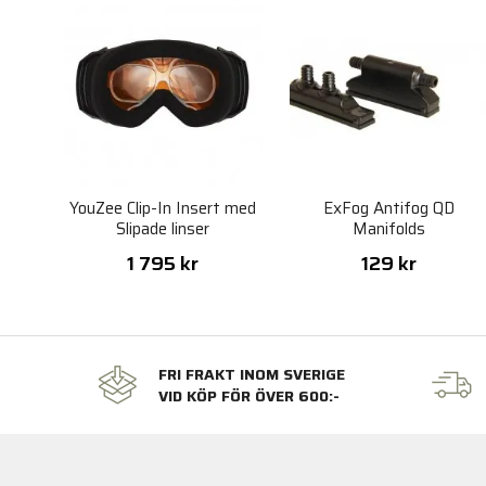
YouZee Clip-In Insert med
ExFog Antifog QD
Slipade linser
Manifolds
1 795 kr
129 kr
FRI FRAKT INOM SVERIGE
VID KÖP FÖR ÖVER 600:-