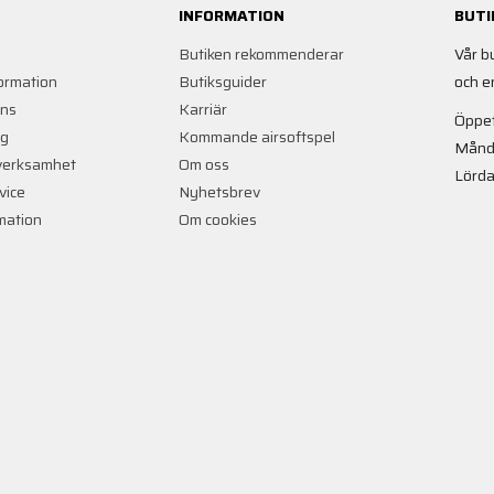
INFORMATION
BUTI
Butiken rekommenderar
Vår b
ormation
Butiksguider
och e
ans
Karriär
Öppet
ng
Kommande airsoftspel
Månd
verksamhet
Om oss
Lörda
vice
Nyhetsbrev
rmation
Om cookies