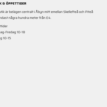
K & ÖPPETTIDER
utik är belägen centralt i Åbyn mitt emellan Skellefteå och Piteå
ndast några hundra meter från E4.
tider
ag-Fredag 10-18
g 10-15