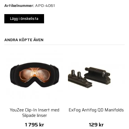
Artikelnummer:
APD-4061
Lägg i önskelista
ANDRA KÖPTE ÄVEN
YouZee Clip-In Insert med
ExFog Antifog QD Manifolds
Slipade linser
1 795 kr
129 kr