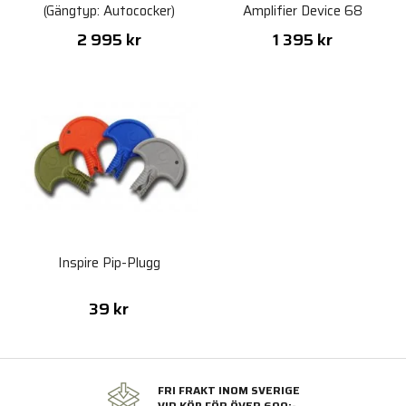
(Gängtyp: Autococker)
Amplifier Device 68
2 995 kr
1 395 kr
Inspire Pip-Plugg
39 kr
FRI FRAKT INOM SVERIGE
VID KÖP FÖR ÖVER 600:-