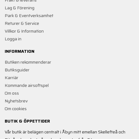
Frakt & leverans
Lag & Förening
Park & Eventverksamhet
Returer & Service
Villkor & Information
Logga in
INFORMATION
Butiken rekommenderar
Butiksguider
Karriär
Kommande airsoftspel
Om oss
Nyhetsbrev
Om cookies
BUTIK & ÖPPETTIDER
Vår butik är belägen centralt i Åbyn mitt emellan Skellefteå och