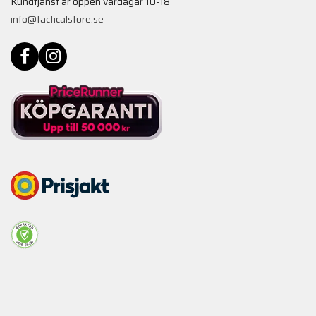
Kundtjänst är öppen vardagar 10-18
info@tacticalstore.se