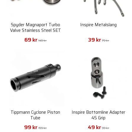
Spyder Magnaport Turbo
Inspire Metalslang
Valve Stainless Steel SET
69 kr
39 kr
149 kr
79 kr
Tippmann Cyclone Piston
Inspire Bottomline Adapter
Tube
45 Grip
99 kr
49 kr
199 kr
99 kr