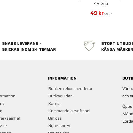
45 Grip
49 kr
99 kr
SNABB LEVERANS -
STORT UTBUD 
SKICKAS INOM 24 TIMMAR
KÄNDA MÄRKE
INFORMATION
BUTI
Butiken rekommenderar
Vår b
ormation
Butiksguider
och e
ans
Karriär
Öppet
ng
Kommande airsoftspel
Månd
verksamhet
Om oss
Lörda
vice
Nyhetsbrev