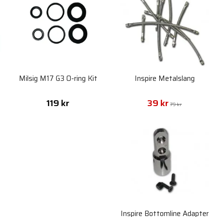
Milsig M17 G3 O-ring Kit
Inspire Metalslang
119 kr
39 kr
79 kr
Inspire Bottomline Adapter