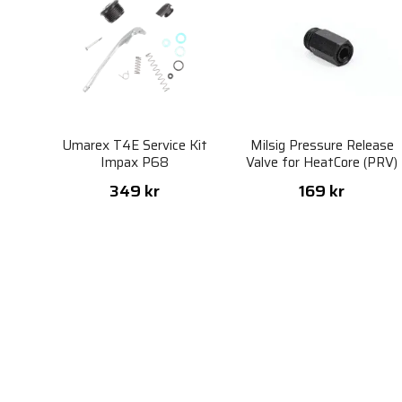
Umarex T4E Service Kit
Milsig Pressure Release
Impax P68
Valve for HeatCore (PRV)
349 kr
169 kr