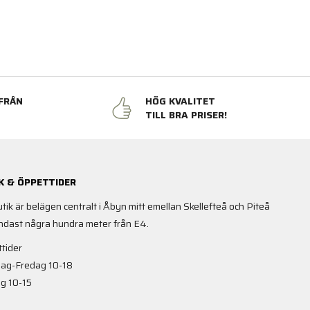
FRÅN
HÖG KVALITET
N
TILL BRA PRISER!
K & ÖPPETTIDER
utik är belägen centralt i Åbyn mitt emellan Skellefteå och Piteå
ndast några hundra meter från E4.
tider
ag-Fredag 10-18
g 10-15