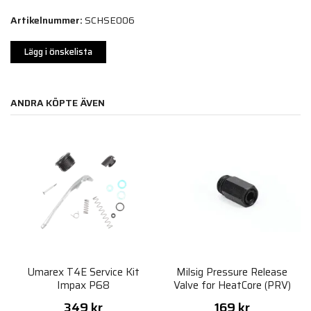
Artikelnummer:
SCHSE006
Lägg i önskelista
ANDRA KÖPTE ÄVEN
Umarex T4E Service Kit
Milsig Pressure Release
Impax P68
Valve for HeatCore (PRV)
349 kr
169 kr